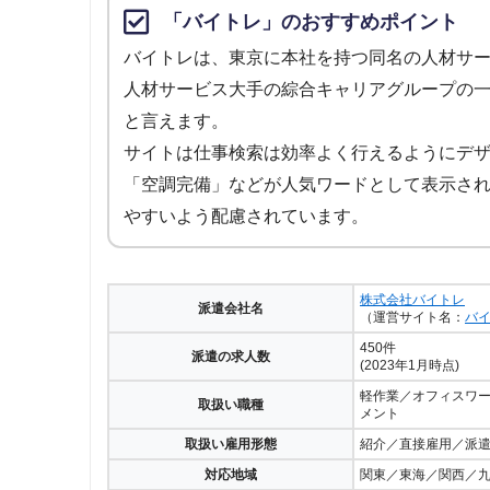
「バイトレ」のおすすめポイント
バイトレは、東京に本社を持つ同名の人材サ
人材サービス大手の綜合キャリアグループの
と言えます。
サイトは仕事検索は効率よく行えるようにデ
「空調完備」などが人気ワードとして表示さ
やすいよう配慮されています。
株式会社バイトレ
派遣会社名
（運営サイト名：
バ
450件
派遣の求人数
(2023年1月時点)
軽作業／オフィスワ
取扱い職種
メント
取扱い雇用形態
紹介／直接雇用／派
対応地域
関東／東海／関西／