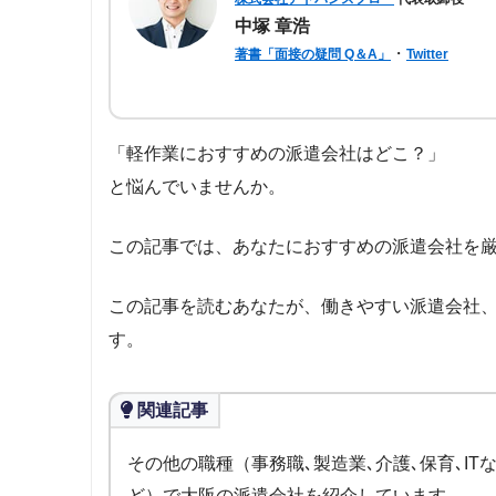
中塚 章浩
・
著書「面接の疑問 Q＆A」
Twitter
パーソルテンプスタッフ株式会社に約6年
のべ約2,000名もの転職支援を行い、求
はしっかりとした情報が得られれば得られ
「軽作業におすすめの派遣会社はどこ？」
れるよう、記事の監修も行う。
と悩んでいませんか。
この記事では、あなたにおすすめの派遣会社を
この記事を読むあなたが、働きやすい派遣会社
す。
関連記事
その他の職種（事務職､製造業､介護､保育､IT
ど）で大阪の派遣会社を紹介しています。