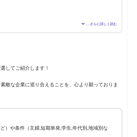
在籍し、現在は派遣会社「株式会社アドバンスフロー」の代表取締役。
職者が希望する仕事を得られるよう尽力。人材業界16年の経験から「派遣
るほど、理想の職場を見つけられる」と確信し、多くの人が情報を得ら
厳選してご紹介します！
、素敵な企業に巡り合えることを、心より願っておりま
など）や条件（主婦,短期単発,学生,年代別,地域別な