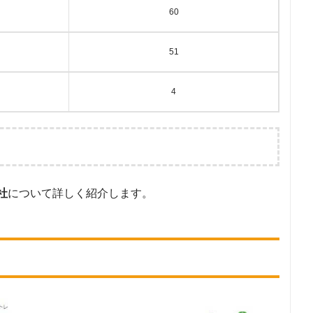
60
51
4
社
について詳しく紹介します。
検索ワードで検索し、求人が確認できた派遣会社及び検索結果に表示された
サイトに記載されていた「『労働者派遣事業許可』をもっている企業」の
る派遣会社。
イトで公開されている求人のうち、「条件：軽作業」または「『フリー
合致する求人数を調査。