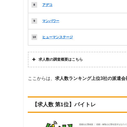
アデコ
マンパワー
ヒューマンステージ
求人数の調査概要はこちら
調査の企
株式会社アドバンスフロー
ここからは、
求人数ランキング上位3社の派遣会
画・集計
調査対象と
Googleで「軽作業 派遣会社」という
した派遣会
10ページ内のWEBサイトを閲覧。その
社について
中から「軽作業」の求人を取り扱ってい
【求人数 第1位】バイトレ
調査対象と
上記で調査対象とした派遣会社のWEBサ
した求人に
ワード：軽作業』で絞り込み」の条件に
ついて
調査日
2023年1月