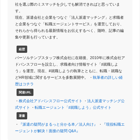
社を選ぶ際のミスマッチを少しでも解消できればと思っていま
す。
現在、派遣会社と企業をつなぐ「法人派遣マッチング」と求職者
と企業をつなぐ「転職エージェントサービス」を運営しており、
それらから得られる最新情報をお伝えするべく、随時、記事の編
集や更新も行っています。
経歴
パーソルテンプスタッフ株式会社に在籍後、2010年に株式会社ア
ドバンスフローを設立し、求職者向け情報サイト「♯就職しよ
う」を運営。現在、#就職しようの執筆とともに、転職・就職な
どHR領域に関するサービスを多数展開中。 ・
執筆者の詳しい経
歴はコチラ
関連URL
・
株式会社アドバンスフロー公式サイト
・
法人派遣マッチング公
式サイト
・
転職エージェント「♯就職しよう」公式サイト
著書
・
『派遣の疑問がまるっと分かる本／法人向け』
・
『現役転職エ
ージェントが解決！面接の疑問 Q&A』