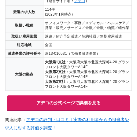
（運営サイト名：
アデコ
）
114件
派遣の求人数
(2023年1月時点)
オフィスワーク・事務／メディカル・ヘルスケア／
取扱い職種
営業・販売／サービス／金融／金融・物流／軽作業
取扱い雇用形態
派遣／紹介予定派遣／契約社員／無期雇用派遣
対応地域
全国
派遣事業の許可番号
派13-010531（労働者派遣事業）
大阪第1支社
：大阪府大阪市北区大深町4-20 グラン
フロント大阪タワーA 14F
大阪第2支社
：大阪府大阪市北区大深町4-20 グラン
大阪の拠点
フロント大阪タワーA 14F
大阪第3支社
：大阪府大阪市北区大深町4-20 グラン
フロント大阪タワーA 14F
アデコの公式ページで詳細を見る
関連記事：
アデコの評判・口コミ｜実際の利用者からの担当者や
求人に対する評価を調査！