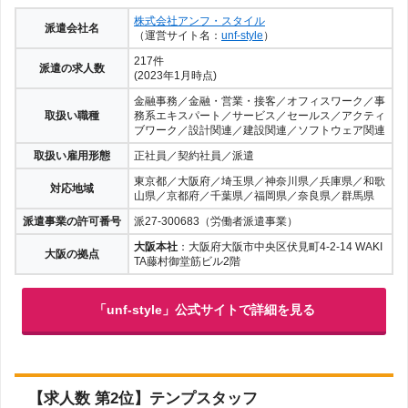
株式会社アンフ・スタイル
派遣会社名
（運営サイト名：
unf-style
）
217件
派遣の求人数
(2023年1月時点)
金融事務／金融・営業・接客／オフィスワーク／事
取扱い職種
務系エキスパート／サービス／セールス／アクティ
ブワーク／設計関連／建設関連／ソフトウェア関連
取扱い雇用形態
正社員／契約社員／派遣
東京都／大阪府／埼玉県／神奈川県／兵庫県／和歌
対応地域
山県／京都府／千葉県／福岡県／奈良県／群馬県
派遣事業の許可番号
派27-300683（労働者派遣事業）
大阪本社
：大阪府大阪市中央区伏見町4-2-14 WAKI
大阪の拠点
TA藤村御堂筋ビル2階
「unf-style」公式サイトで詳細を見る
【求人数 第2位】テンプスタッフ