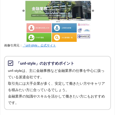
調査
対象
上記で調査対象とした派遣会社のWEBサイトで公開されて
とし
いる求人のうち、「条件：金融事務」または「『フリーワ
た求
ード：金融事務』で絞り込み」の条件に合致する求人数を
人に
調査。
つい
て
調査
2023年1月
日
画像引用元：
「unf-style」公式サイト
「unf-style」のおすすめポイント
unf-styleは、主に金融事務など金融業界の仕事を中心に扱っ
ている派遣会社です。
取引先には大手企業が多く、安定して働きたい方やキャリア
を積みたい方に合っているでしょう。
金融業界の知識やスキルを活かして働きたい方にもおすすめ
です。