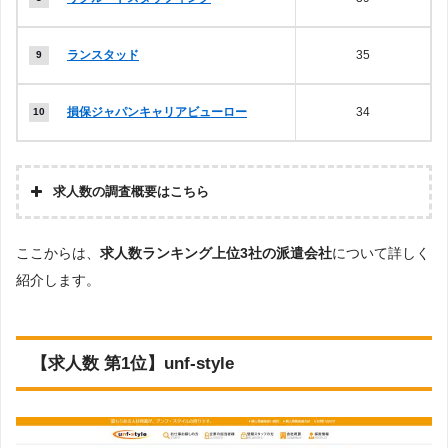
ランスタッド
35
損保ジャパンキャリアビューロー
34
求人数の調査概要はこちら
調査
ここからは、
求人数ランキング上位3社の派遣会社
について詳しく
の企
株式会社アドバンスフロー
画・
紹介します。
集計
調査
対象
Googleで「金融事務 派遣会社」という検索ワードで検索
とし
し、求人が確認できた派遣会社及び検索結果に表示された
【求人数 第1位】unf-style
た派
10ページ内のWEBサイトを閲覧。そのサイトに記載され
遣会
ていた「『労働者派遣事業許可』をもっている企業」の中
社に
から「金融事務」の求人を取り扱っている派遣会社。
つい
て