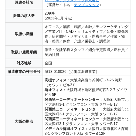
パーソルテンプスタッフ株式会社
派遣会社名
（運営サイト名：
テンプスタッフ
）
209件
派遣の求人数
(2023年1月時点)
オフィス／翻訳・通訳／金融／テレマーケティング
／営業／IT・CAD・クリエイティブ／音楽・映像製
取扱い職種
作／研究開発・メディカル・医療事務／作業・物
流・整備／保育・介護／栄養士・調理師
派遣・受託業務スタッフ／紹介予定派遣／正社員／
取扱い雇用形態
契約社員
対応地域
全国
派遣事業の許可番号
派13-010026（労働者派遣事業）
高槻オフィス
：大阪府高槻市芥川町1-7-26 河野
（カワノ）ビル3Ｆ
堺オフィス
：大阪府堺市堺区熊野町西3-2-7 ダイワ
ビル5F
関西第一コーディネートセンター
：大阪府大阪市北
区大深町3-1 グランフロント大阪 タワーB 17
関西第二コーディネートセンター
：大阪府大阪市北
区大深町3-1 グランフロント大阪 タワーB 17
関西第三コーディネートセンター
：大阪府大阪市北
大阪の拠点
区大深町3-1 グランフロント大阪 タワーB 17
メディカル梅田オフィス
：大阪府大阪市北区大深町
3-1 グランフロント大阪 タワーB 12F