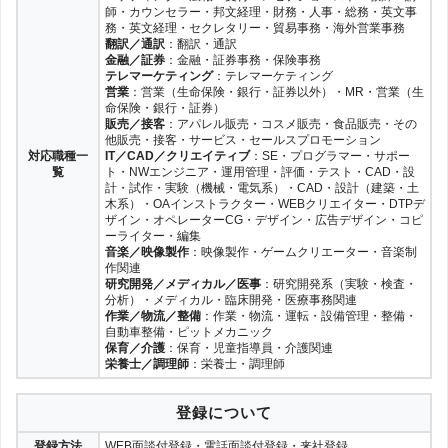
師・カウンセラー・邦文経理・財務・人事・総務・英文事
務・英文経理・セクレタリー・貿易事務・海外営業事務
翻訳／通訳
：翻訳・通訳
金融／証券
：金融・証券事務・保険事務
テレマーケティング
：テレマーケティング
営業
：営業（生命保険・銀行・証券以外）・MR・営業（生
命保険・銀行・証券）
販売／接客
：アパレル販売・コスメ販売・食品販売・その
他販売・接客・サービス・セールスプロモーション
対応職種一
IT／CAD／クリエイティブ
：SE・プログラマー・サポー
覧
ト・NWエンジニア・運用管理・評価・テスト・CAD・設
計・試作・実験（機械・電気系）・CAD・設計（建築・土
木系）・OAインストラクター・WEBクリエイター・DTPデ
ザイン・オペレーターCG・デザイン・広告デザイン・コピ
ーライター・編集
音楽／映像製作
：映像製作・ゲームクリエーター・音楽制
作関連
研究開発／メディカル／医事
：研究開発系（実験・検査・
分析）・メディカル・臨床開発・医療事務関連
作業／物流／整備
：作業・物流・運転・設備管理・整備・
自動車整備・ピットメカニック
保育／介護
：保育・児童指導員・介護関連
栄養士／調理師
：栄養士・調理師
登録について
登録方法
WEB面談付登録・電話面談付登録・来社登録