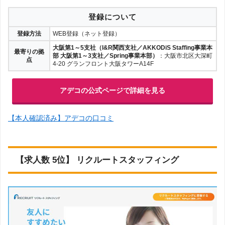
登録について
登録方法
WEB登録（ネット登録）
大阪第1～5支社（I&R関西支社／AKKODiS Staffing事業本
最寄りの拠
部 大阪第1～3支社／Spring事業本部）
：大阪市北区大深町
点
4-20 グランフロント大阪タワーA14F
アデコの公式ページで詳細を見る
【本人確認済み】アデコの口コミ
【求人数 5位】 リクルートスタッフィング