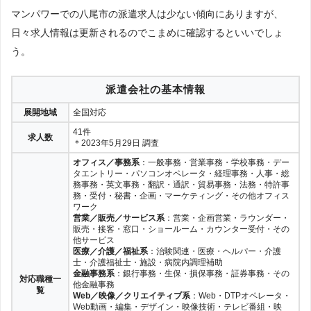
マンパワーでの八尾市の派遣求人は少ない傾向にありますが、
日々求人情報は更新されるのでこまめに確認するといいでしょ
う。
派遣会社の基本情報
展開地域
全国対応
41件
求人数
＊2023年5月29日 調査
オフィス／事務系
：一般事務・営業事務・学校事務・デー
タエントリー・パソコンオペレータ・経理事務・人事・総
務事務・英文事務・翻訳・通訳・貿易事務・法務・特許事
務・受付・秘書・企画・マーケティング・その他オフィス
ワーク
営業／販売／サービス系
：営業・企画営業・ラウンダー・
販売・接客・窓口・ショールーム・カウンター受付・その
他サービス
医療／介護／福祉系
：治験関連・医療・ヘルパー・介護
士・介護福祉士・施設・病院内調理補助
金融事務系
：銀行事務・生保・損保事務・証券事務・その
対応職種一
他金融事務
覧
Web／映像／クリエイティブ系
：Web・DTPオペレータ・
Web動画・編集・デザイン・映像技術・テレビ番組・映