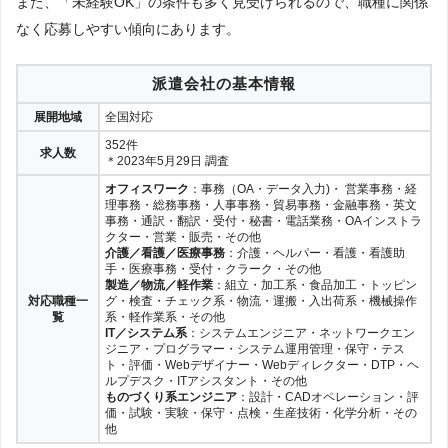
また、「未経験OK」の条件も多く見受けられるので、職種に関係
なく応募しやすい傾向にあります。
派遣会社の基本情報
展開地域
全国対応
352件
求人数
＊2023年5月29日 調査
オフィスワーク
：事務（OA・データ入力)・ 営業事務・経
理事務・総務事務・人事事務・貿易事務・金融事務・英文
事務・通訳・翻訳・受付・秘書・電話業務・OAインストラ
クター・営業・販売・その他
介護／看護／医療事務
：介護・ヘルパー・看護・看護助
手・医療事務・受付・クラーク・その他
製造／物流／軽作業
：組立・加工系・食品加工・トッピン
対応職種一
グ・検査・チェック系・物流・運搬・入出荷系・機械操作
覧
系・軽作業系・その他
IT／システム系
：システムエンジニア・ネットワークエン
ジニア・プログラマー・システム運用管理・保守・テス
ト・評価・Webデザイナー・Webディレクター・DTP・ヘ
ルプデスク・ITアシスタント・その他
ものづくり系エンジニア
：設計・CADオペレーション・評
価・試験・実験・保守・点検・生産技術・化学分析・その
他