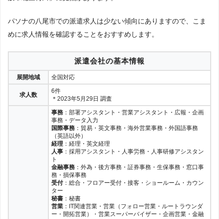
パソナの八尾市での派遣求人は少ない傾向にありますので、こま
めに求人情報を確認することをおすすめします。
派遣会社の基本情報
展開地域
全国対応
6件
求人数
＊2023年5月29日 調査
事務
：部署アシスタント・営業アシスタント・広報・企画
事務・データ入力
国際事務
：貿易・英文事務・海外営業事務・外国語事務
（英語以外）
経理
：経理・英文経理
人事
：採用アシスタント・人事労務・人事研修アシスタン
ト
金融事務
：外為・後方事務・証券事務・生保事務・窓口事
務・損保事務
受付
：総合・フロアー受付・接客・ショールーム・カウン
ター
秘書
：秘書
営業
：IT関連営業・営業（フォロー営業・ルートラウンダ
ー・開拓営業）・営業スーパーバイザー・企画営業・金融