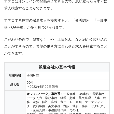
アデコはオンラインで登録完了できるので、思い立ったらすぐに
求人検索することができます。
アデコで八尾市の派遣求人を検索すると、「介護関連」「一般事
務・OA事務」が多く見つけられます。
こだわり条件で「残業なし」や「土日休み」など細かく絞り込む
ことができるので、希望の働き方に合わせた求人を検索すること
ができます。
派遣会社の基本情報
展開地域
全国対応
20件
求人数
＊2023年5月29日 調査
オフィスワーク／事務系
：一般事務・OA事務・営業事務・
データ入力・学校事務・経理・財務・英文経理・人事・総
務・法務・特許・広報・宣伝・IR・企画・マーケティン
グ・貿易事務・英文事務・翻訳・通訳・秘書・セクレタリ
ー・企業受付・事務的軽作業・その他