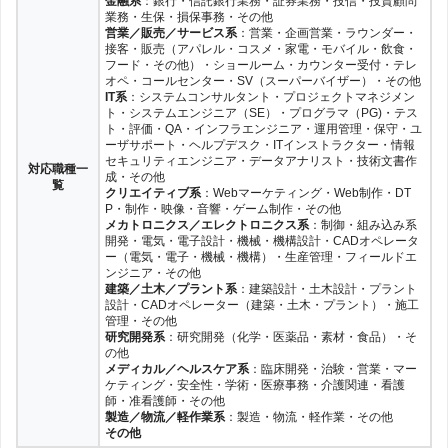
金融系
：銀行・信託銀行業務・証券業務・投信・投資顧問
業務・生保・損保事務・その他
営業／販売／サービス系
：営業・企画営業・ラウンダー・
接客・販売（アパレル・コスメ・家電・モバイル・飲食・
フード・その他）・ショールーム・カウンター受付・テレ
オペ・コールセンター・SV（スーパーバイザー）・その他
IT系
：システムコンサルタント・プロジェクトマネジメン
ト・システムエンジニア（SE）・プログラマ（PG)・テス
ト・評価・QA・インフラエンジニア・運用管理・保守・ユ
ーザサポート・ヘルプデスク・ITインストラクター・情報
セキュリティエンジニア・データアナリスト・技術文書作
対応職種一
成・その他
覧
クリエイティブ系
：Webマーケティング・Web制作・DT
P・制作・映像・音響・ゲーム制作・その他
メカトロニクス／エレクトロニクス系
：制御・組み込み系
開発・電気・電子設計・機械・機構設計・CADオペレータ
ー（電気・電子・機械・機構）・生産管理・フィールドエ
ンジニア・その他
建築／土木／プラント系
：建築設計・土木設計・プラント
設計・CADオペレーター（建築・土木・プラント）・施工
管理・その他
研究開発系
：研究開発（化学・医薬品・素材・食品）・そ
の他
メディカル／ヘルスケア系
：臨床開発・治験・営業・マー
ケティング・安全性・学術・医療事務・介護関連・看護
師・准看護師・その他
製造／物流／軽作業系
：製造・物流・軽作業・その他
その他