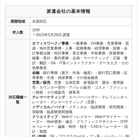
派遣会社の基本情報
展開地域
全国対応
10件
求人数
＊2023年5月29日 調査
オフィスワーク／事務
：一般事務・OA事務・営業事務・貿
易・海外営業事務・人事・総務事務・経理事務・財務・会
計事務法務・特許事務・英文事務・学校事務・医療事務・
秘書・受付・案内業務・企画・マーケティング・広報・通
訳・翻訳・OA・IT系インストラクター・データ入力・その
他事務系
金融
：銀行事務（後方・外為・融資）・銀行窓口業務・証
券事務・生保・損保事務・その他金融系
営業／販売
：営業・企画営業・家電販売・通信・携帯販
売・カウンター受付・アパレル販売・コスメ・ファッショ
ン雑貨・その他販売・接客系
対応職種一
テレマーケティング
：スーパーバイザー・テレフォンオペ
覧
レーター・テレマーケティング（営業）
メディカル／バイオ
：メディカル・臨床開発・研究開発・
実験職・臨床開発関連職
クリエイティブ
：Webディレクター・Webデザイナー・コ
ーダー・Web更新・修正・グラフィックデザイナー・DTP
オペレーター・編集・制作・校正・CADオペレーター・設
計・製図
IT／技術
：SE・プログラマー(オ－プン系・パッケ－ジ・制