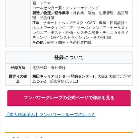
画・ドラマ
コールセンター系
：テレマーケティング
製造／物流／軽作業系
：軽作業・製造・生産管理・品質管
理・品質保証
IT系
：サポート・ヘルプデスク・CAD・機械・回路設計・
ネットワークエンジニア・サーバエンジニア・セールスエ
ンジニア・テスト・評価・システム開発・テクニカルライ
ティング・OAインストラクション・その他IT職
その他
：研究・開発・その他専門職
登録について
登録方法
電話登録・来社登録
最寄りの拠
梅田キャリアセンター(登録センター)
：大阪府大阪市北区堂
点
島 2-2-2 近鉄堂島ビル 11F
マンパワーグループの公式ページで詳細を見る
【本人確認済み】マンパワーグループの口コミ