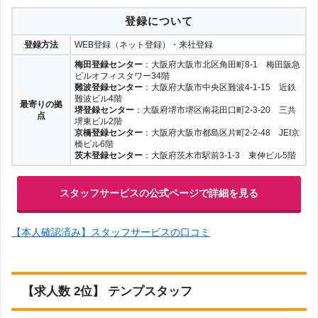
登録について
登録方法
WEB登録（ネット登録）・来社登録
梅田登録センター
：大阪府大阪市北区角田町8-1 梅田阪急
ビルオフィスタワー34階
難波登録センター
：大阪府大阪市中央区難波4-1-15 近鉄
難波ビル4階
最寄りの拠
堺登録センター
：大阪府堺市堺区南花田口町2-3-20 三共
点
堺東ビル2階
京橋登録センター
：大阪府大阪市都島区片町2-2-48 JEI京
橋ビル6階
茨木登録センター
：大阪府茨木市駅前3-1-3 東伸ビル5階
スタッフサービスの公式ページで詳細を見る
【本人確認済み】スタッフサービスの口コミ
【求人数 2位】 テンプスタッフ