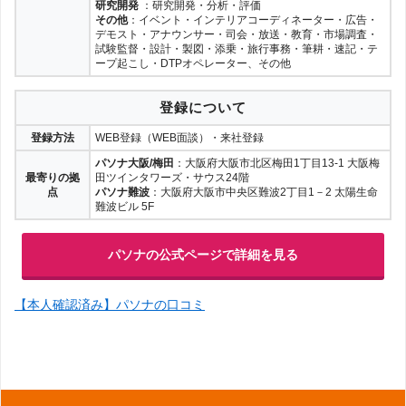
研究開発
：研究開発・分析・評価
その他
：イベント・インテリアコーディネーター・広告・
デモスト・アナウンサー・司会・放送・教育・市場調査・
試験監督・設計・製図・添乗・旅行事務・筆耕・速記・テ
ープ起こし・DTPオペレーター、その他
登録について
登録方法
WEB登録（WEB面談）・来社登録
パソナ大阪/梅田
：大阪府大阪市北区梅田1丁目13-1 大阪梅
最寄りの拠
田ツインタワーズ・サウス24階
点
パソナ難波
：大阪府大阪市中央区難波2丁目1－2 太陽生命
難波ビル 5F
パソナの公式ページで詳細を見る
【本人確認済み】パソナの口コミ