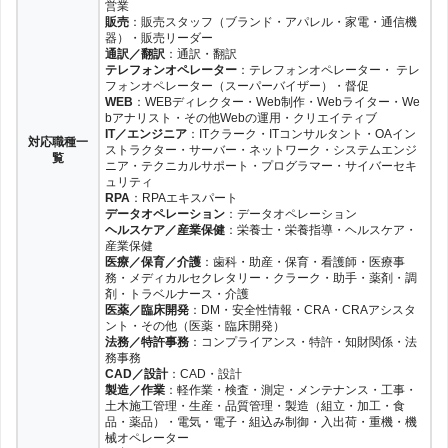
営業
販売
：販売スタッフ（ブランド・アパレル・家電・通信機
器）・販売リーダー
通訳／翻訳
：通訳・翻訳
テレフォンオペレーター
：テレフォンオペレーター・ テレ
フォンオペレーター（スーパーバイザー）・督促
WEB
：WEBディレクター・Web制作・Webライター・We
bアナリスト・その他Webの運用・クリエイティブ
IT／エンジニア
：ITクラーク・ITコンサルタント・OAイン
対応職種一
ストラクター・サーバー・ネットワーク・システムエンジ
覧
ニア・テクニカルサポート・プログラマー・サイバーセキ
ュリティ
RPA
：RPAエキスパート
データオペレーション
：データオペレーション
ヘルスケア／産業保健
：栄養士・栄養指導・ヘルスケア・
産業保健
医療／保育／介護
：歯科・助産・保育・看護師・医療事
務・メディカルセクレタリー・クラーク・助手・薬剤・調
剤・トラベルナース・介護
医薬／臨床開発
：DM・安全性情報・CRA・CRAアシスタ
ント・その他（医薬・臨床開発）
法務／特許事務
：コンプライアンス・特許・知財関係・法
務事務
CAD／設計
：CAD・設計
製造／作業
：軽作業・検査・測定・メンテナンス・工事・
土木施工管理・生産・品質管理・製造（組立・加工・食
品・薬品）・電気・電子・組込み制御・入出荷・重機・機
械オペレーター