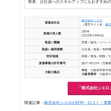
将来、正社員へのスキルアップにもおすすめ
株式会社シエロ
派遣会社名
（運営サイト名：
株
285件
派遣の求人数
(2023年1月時点)
取扱い職種
営業／販売／イベン
取扱い雇用形態
正社員／派遣／有料
対応地域
関東／東海／関西／
派遣事業の許可番号
派27-301233（労
本社
：大阪府和泉市福
大阪の拠点
大阪営業所
：大阪府大
「株式会社シエロ
関連記事：
株式会社シエロの評判・口コミ｜実