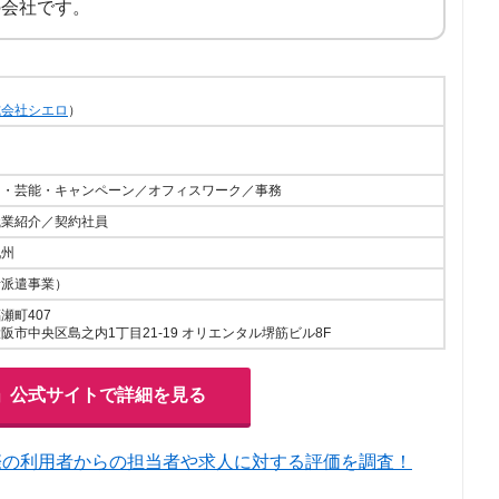
の会社です。
式会社シエロ
）
ト・芸能・キャンペーン／オフィスワーク／事務
職業紹介／契約社員
九州
働者派遣事業）
瀬町407
阪市中央区島之内1丁目21-19 オリエンタル堺筋ビル8F
」公式サイトで詳細を見る
際の利用者からの担当者や求人に対する評価を調査！