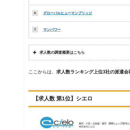
グローバルヒューマンブリッジ
マンパワー
求人数の調査概要はこちら
調査の企
株式会社アドバンスフロー
ここからは、
求人数ランキング上位3社の派遣会
画・集計
調査対象と
Googleで「携帯販売 派遣会社」とい
した派遣会
た10ページ内のWEBサイトを閲覧。そ
社について
の中から「携帯販売」の求人を取り扱って
【求人数 第1位】シエロ
調査対象と
上記で調査対象とした派遣会社のWEBサ
した求人に
ーワード：携帯販売』で絞り込み」の条件
ついて
調査日
2023年1月