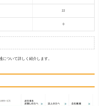
22
0
社
について詳しく紹介します。
う検索ワードで検索し、求人が確認できた派遣会社及び検索結果に表示され
のサイトに記載されていた「『労働者派遣事業許可』をもっている企業」
いる派遣会社。
イトで公開されている求人のうち、「条件：携帯販売」または「『フリ
に合致する求人数を調査。