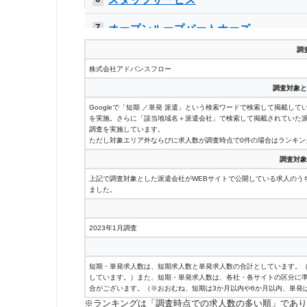
オープンループパートナーズ
7
調
サンレディース
8
株式会社アドバンスフロー
ランスタッド
9
調査対象と
Googleで「短期 ／単発 派遣」という検索ワードで検索して掲載し
テクノ・サービス
10
を実施。さらに「該当地域名＋派遣会社」で検索して掲載されていた
調査を実施しています。
ただし対象エリア外ならびに求人数が調査時点で0件の場合はランキン
ジョブコレ
11
調査対象
パソナ
12
上記で調査対象とした派遣会社がWEBサイトで公開している求人のう
ました。
リクルートスタッフィング
13
2023年1月調査
バイトレ
14
アデコ
14
短期・単発求人数は、短期求人数と単発求人数の合計としています。
しています。）また、短期・単発求人数は、各社・各サイトの区分に
ウィルオブ
16
合がございます。（※おおむね、短期は3か月以内や6か月以内、単発
※ランキングは「調査時点での求人数の多い順」であり