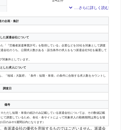
151件
査の企画・集計
148件
142件
した派遣会社について
ていた「『労働者派遣事業許可』を取得している」企業などを33社を対象として調査
88件
派遣会社のうち、公開求人数がある・該当条件の求人をもつ派遣会社5社を厳選して
グ対象外としています。
61件
とした求人について
58件
ち、「地域：大阪府」「条件：短期・単発」の条件に合致する求人数をカウントし
37件
調査日
27件
備考
27件
（※ただし短期・単発の総計のみ記載している派遣会社については、その数値記載
準じて調査しているため、各社・各サイトによって対象求人の勤務期間は異なる場
24件
は1日のみや1週間以内になります）
、各派遣会社の優劣を意味するものではございません。派遣会