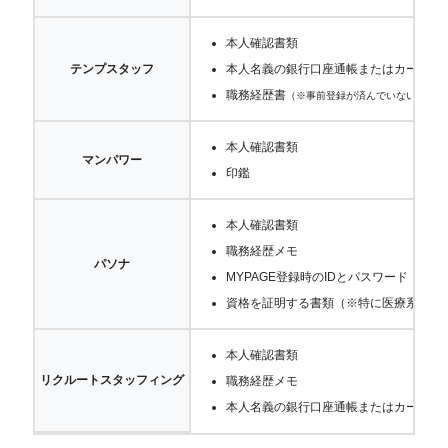
本人確認書類
テンプスタッフ
本人名義の銀行口座通帳またはカード
（
職務経歴書
（※事前登録が済んでいない方のみ
本人確認書類
マンパワー
印鑑
本人確認書類
職務経歴メモ
パソナ
MYPAGE登録時のIDとパスワード
資格を証明する書類（※特に医療系資格
本人確認書類
リクルートスタッフィング
職務経歴メモ
本人名義の銀行口座通帳またはカード
（