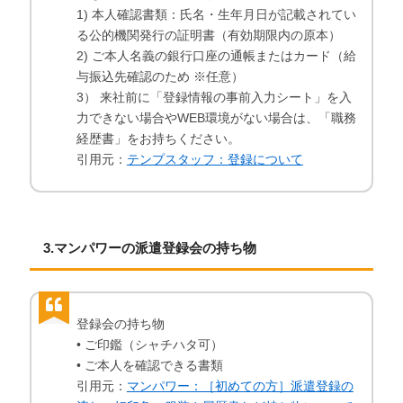
1) 本人確認書類：氏名・生年月日が記載されてい
る公的機関発行の証明書（有効期限内の原本）
2) ご本人名義の銀行口座の通帳またはカード（給
与振込先確認のため ※任意）
3） 来社前に「登録情報の事前入力シート」を入
力できない場合やWEB環境がない場合は、「職務
経歴書」をお持ちください。
引用元：
テンプスタッフ：登録について
3.マンパワーの派遣登録会の持ち物
登録会の持ち物
• ご印鑑（シャチハタ可）
• ご本人を確認できる書類
引用元：
マンパワー：［初めての方］派遣登録の