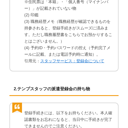
※住民票は「本籍」・「個人番号（マイナンバ
ー）」が記載されていない物
(2) 印鑑
(3) 職務経歴メモ（職務経歴が確認できるものを
持参されると、登録手続きがスムーズに済みま
す。ただし職務履歴書をこちらでお預かりするこ
とはございません。）
(4) 予約ID・予約パスワードの控え（予約完了メ
ールに記載、または電話予約時に通知）。
引用元：
スタッフサービス：登録会について
2.テンプスタッフの派遣登録会の持ち物
登録手続きには、以下をお持ちください。本人確
認書類をお忘れになると、当日中に手続きが完了
できませんのでご注意ください。