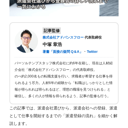
記事監修
株式会社アドバンスフロー
代表取締役
中塚 章浩
・
著書「面接の疑問 Q＆A」
Twitter
パーソルテンプスタッフ株式会社に約6年在籍し、現在は人材紹
介会社「株式会社アドバンスフロー」の代表取締役。
のべ約2,000名もの転職支援を行い、求職者が希望する仕事を得
られるよう尽力。人材6年の経験から「転職はしっかりとした情
報が得られれば得られるほど、理想の職場を見つけられる」と
確信し、多くの人が情報を得られるよう、記事の監修も行う。
この記事では、派遣会社選びから、派遣会社への登録、派遣
として仕事を開始するまでの「派遣登録の流れ」を細かく解
説します。