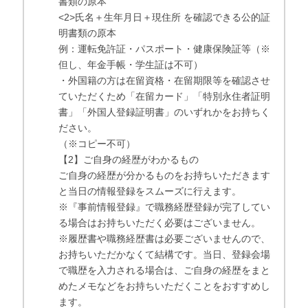
書類の原本
<2>氏名＋生年月日＋現住所 を確認できる公的証
明書類の原本
例：運転免許証・パスポート・健康保険証等（※
但し、年金手帳・学生証は不可）
・外国籍の方は在留資格・在留期限等を確認させ
ていただくため「在留カード」「特別永住者証明
書」「外国人登録証明書」のいずれかをお持ちく
ださい。
（※コピー不可）
【2】ご自身の経歴がわかるもの
ご自身の経歴が分かるものをお持ちいただきます
と当日の情報登録をスムーズに行えます。
※『事前情報登録』で職務経歴登録が完了してい
る場合はお持ちいただく必要はございません。
※履歴書や職務経歴書は必要ございませんので、
お持ちいただかなくて結構です。当日、登録会場
で職歴を入力される場合は、ご自身の経歴をまと
めたメモなどをお持ちいただくことをおすすめし
ます。