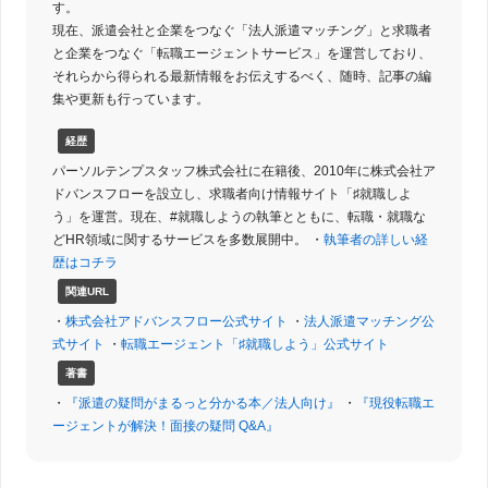
す。
現在、派遣会社と企業をつなぐ「法人派遣マッチング」と求職者
と企業をつなぐ「転職エージェントサービス」を運営しており、
それらから得られる最新情報をお伝えするべく、随時、記事の編
集や更新も行っています。
経歴
パーソルテンプスタッフ株式会社に在籍後、2010年に株式会社ア
ドバンスフローを設立し、求職者向け情報サイト「♯就職しよ
う」を運営。現在、#就職しようの執筆とともに、転職・就職な
どHR領域に関するサービスを多数展開中。 ・
執筆者の詳しい経
歴はコチラ
関連URL
・
株式会社アドバンスフロー公式サイト
・
法人派遣マッチング公
式サイト
・
転職エージェント「♯就職しよう」公式サイト
著書
・
『派遣の疑問がまるっと分かる本／法人向け』
・
『現役転職エ
ージェントが解決！面接の疑問 Q&A』