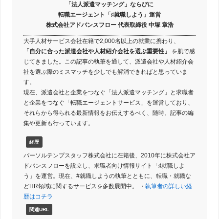
「法人派遣マッチング」ならびに
転職エージェント「♯就職しよう」運営
株式会社アドバンスフロー 代表取締役 中塚 章浩
大手人材サービス会社在籍で2,000名以上の就業に携わり、
「自分に合った派遣会社や人材紹介会社を選ぶ重要性」
を肌で感
じてきました。この記事の執筆を通して、派遣会社や人材紹介会
社を選ぶ際のミスマッチを少しでも解消できればと思っていま
す。
現在、派遣会社と企業をつなぐ「法人派遣マッチング」と求職者
と企業をつなぐ「転職エージェントサービス」を運営しており、
それらから得られる最新情報をお伝えするべく、随時、記事の編
集や更新も行っています。
経歴
パーソルテンプスタッフ株式会社に在籍後、2010年に株式会社ア
ドバンスフローを設立し、求職者向け情報サイト「♯就職しよ
う」を運営。現在、#就職しようの執筆とともに、転職・就職な
どHR領域に関するサービスを多数展開中。 ・
執筆者の詳しい経
歴はコチラ
関連URL