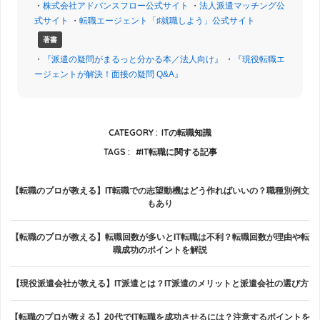
・
株式会社アドバンスフロー公式サイト
・
法人派遣マッチング公
式サイト
・
転職エージェント「♯就職しよう」公式サイト
著書
・
『派遣の疑問がまるっと分かる本／法人向け』
・
『現役転職エ
ージェントが解決！面接の疑問 Q&A』
CATEGORY :
ITの転職知識
TAGS :
IT転職に関する記事
【転職のプロが教える】IT転職での志望動機はどう作ればいいの？職種別例文
もあり
【転職のプロが教える】転職回数が多いとIT転職は不利？転職回数が理由や転
職成功のポイントを解説
【現役派遣会社が教える】IT派遣とは？IT派遣のメリットと派遣会社の選び方
【転職のプロが教える】20代でIT転職を成功させるには？注意するポイントを