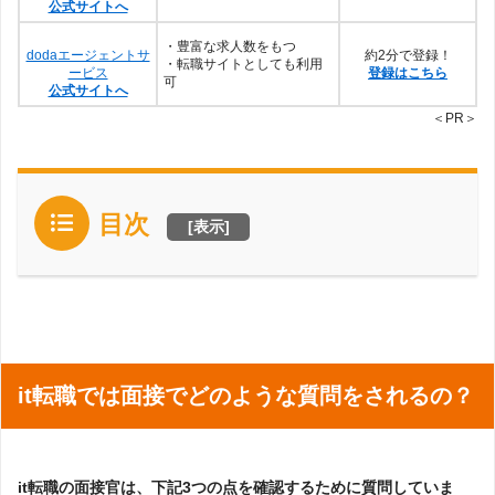
公式サイトへ
・豊富な求人数をもつ
dodaエージェントサ
約2分で登録！
・転職サイトとしても利用
ービス
登録はこちら
可
公式サイトへ
＜PR＞
目次
[
表示
]
it転職では面接でどのような質問をされるの？
it転職の面接官は、下記3つの点を確認するために質問していま