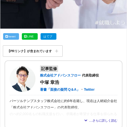
tweet
LINE
はてブ
【PRリンク】が含まれています
記事監修
株式会社アドバンスフロー
代表取締役
中塚 章浩
・
著書「面接の疑問 Q＆A」
Twitter
パーソルテンプスタッフ株式会社に約6年在籍し、現在は人材紹介会社
「株式会社アドバンスフロー」の代表取締役。
のべ約2,000名もの転職支援を行い、求職者が希望する仕事を得られる
よう尽力。人材業界16年の経験から「転職はしっかりとした情報が得
られれば得られるほど、理想の職場を見つけられる」と確信し、多く