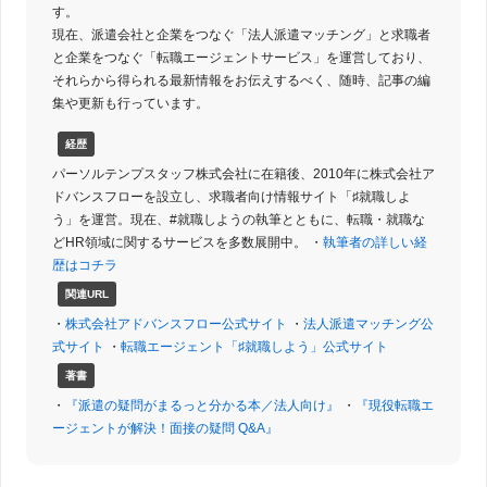
す。
現在、派遣会社と企業をつなぐ「法人派遣マッチング」と求職者
と企業をつなぐ「転職エージェントサービス」を運営しており、
それらから得られる最新情報をお伝えするべく、随時、記事の編
集や更新も行っています。
経歴
パーソルテンプスタッフ株式会社に在籍後、2010年に株式会社ア
ドバンスフローを設立し、求職者向け情報サイト「♯就職しよ
う」を運営。現在、#就職しようの執筆とともに、転職・就職な
どHR領域に関するサービスを多数展開中。 ・
執筆者の詳しい経
歴はコチラ
関連URL
・
株式会社アドバンスフロー公式サイト
・
法人派遣マッチング公
式サイト
・
転職エージェント「♯就職しよう」公式サイト
著書
・
『派遣の疑問がまるっと分かる本／法人向け』
・
『現役転職エ
ージェントが解決！面接の疑問 Q&A』