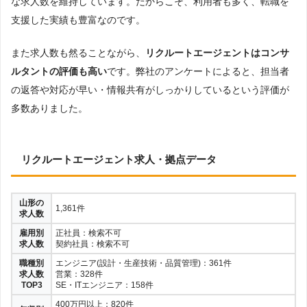
な求人数を維持しています。だからこそ、利用者も多く、転職を
支援した実績も豊富なのです。
また求人数も然ることながら、
リクルートエージェントはコンサ
ルタントの評価も高い
です。弊社のアンケートによると、担当者
の返答や対応が早い・情報共有がしっかりしているという評価が
多数ありました。
リクルートエージェント求人・拠点データ
山形の
1,361件
求人数
雇用別
正社員：検索不可
求人数
契約社員：検索不可
職種別
エンジニア(設計・生産技術・品質管理)：361件
求人数
営業：328件
TOP3
SE・ITエンジニア：158件
400万円以上：820件