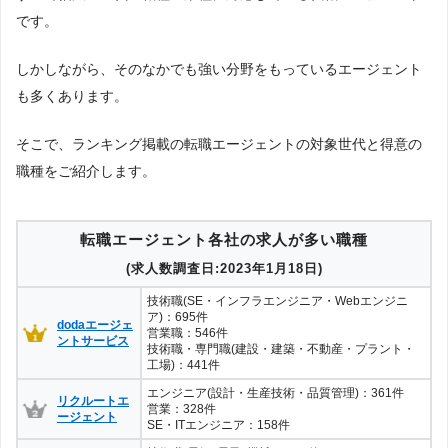
象とし
Googleで「転職エージェント おすすめ」という検索ワードで検索
です。
JACリクルートメント
83
た転職
し、検索結果に表示されたWEBサイトを閲覧。そのサイトに記載さ
エージ
れていた転職エージェントのうち、「『有料職業紹介事業許可』を
ェント
取得している」「該当地域の求人を保有している」企業を対象とし
しかしながら、そのなかでも強い分野をもっているエージェント
につい
ました。
ランスタッド
81
も多くあります。
て
調査対
象とし
上記で調査対象とした転職エージェントが各社のWEBサイトで公開
そこで、ランキング掲載の転職エージェントの対象世代と得意の
MS Agent by MS-Japan
11
た求人
している求人のうち、「地域：山形」の条件に合致する求人数をカ
職種をご紹介します。
につい
ウントしました。
て
type転職エージェント
10
求人数ランキング上部または下部に記載
調査日
転職エージェント各社の求人が多い職種
(求人数調査日:2023年1月18日)
技術職(SE・インフラエンジニア・Webエンジニ
ア)：695件
dodaエージェ
営業職：546件
ントサービス
技術職・専門職(建設・建築・不動産・プラント・
工場)：441件
エンジニア(設計・生産技術・品質管理)：361件
リクルートエ
営業：328件
ージェント
SE・ITエンジニア：158件