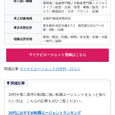
取り扱い職種
業関連／金融専門職／不動産専門職／クリエイ
ティブ／経営・企画・管理・事務／販売・サー
ビス／建築設計・土木・プラント・設備
求人対象地域
全国47都道府県対応
東京都中央区京橋3-7-1 相互館110タワー4
東京本部住所
階・9階・10階
新宿／横浜／札幌／静岡／名古屋／京都／大阪
他拠点所在地
／神戸／福岡
マイナビエージェント登録はこちら
関連記事:
マイナビエージェントの評判・口コミ
関連記事
20代や第二新卒の転職に強い転職エージェントをもっと知り
たい方は、こちらの記事もぜひご覧ください。
20代におすすめ転職エージェントランキング