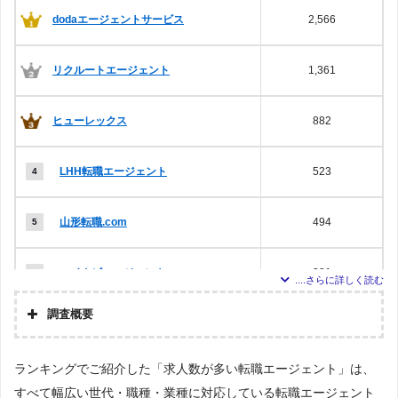
dodaエージェントサービス
2,566
リクルートエージェント
1,361
ヒューレックス
882
LHH転職エージェント
523
山形転職.com
494
マイナビエージェント
281
調査概要
ワークポート
233
調査の
企画・
株式会社アドバンスフロー
ランキングでご紹介した「求人数が多い転職エージェント」は、
集計
パソナキャリア
123
すべて幅広い世代・職種・業種に対応している転職エージェント
調査対