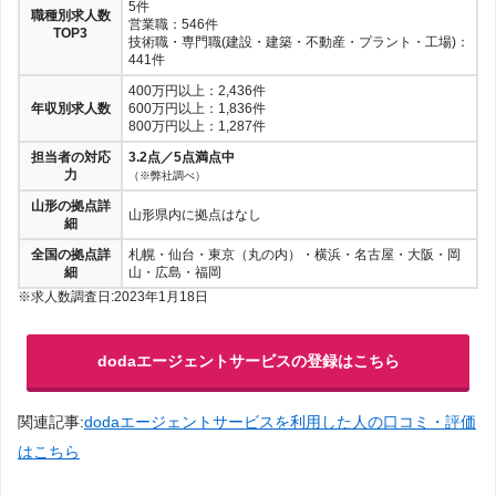
5件
職種別求人数
営業職：546件
TOP3
技術職・専門職(建設・建築・不動産・プラント・工場)：
441件
400万円以上：2,436件
年収別求人数
600万円以上：1,836件
800万円以上：1,287件
担当者の対応
3.2点／5点満点中
力
（※弊社調べ）
山形の拠点詳
山形県内に拠点はなし
細
全国の拠点詳
札幌・仙台・東京（丸の内）・横浜・名古屋・大阪・岡
細
山・広島・福岡
※求人数調査日:2023年1月18日
dodaエージェントサービスの登録はこちら
関連記事:
dodaエージェントサービスを利用した人の口コミ・評価
はこちら