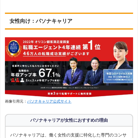
薬剤師
マイナビ薬剤師
→詳しい記事を見る
【公式】https://pharma.mynavi.jp/
看護師
医療WORKER
女性向け：パソナキャリア
→詳しい記事を見る
【公式】https://iryouworker.com/
介護職
ジョブメドレー介護
→詳しい記事を見る
【公式】https://job-medley.com/hh/
保育士
ジョブデポ保育士
→詳しい記事を見る
【公式】https://j-depo.com/hoiku
その他
（各ランキング記事を見るにジャンプします）
主婦
ママ
未経験
製造業
工場系
建築業
飲食業
調理師
アパレル
美容業
中小企業
ベンチャー
画像引用元：
パソナキャリア公式サイト
海外勤務
中小企業
リハビリ業界
社会福祉士
作業療法士
理学療法士
言語聴覚士
放射線技師
パソナキャリアが女性におすすめの理由
臨床検査技師
歯科衛生士
幼稚園教諭
英語
栄養士
パソナキャリアは、働く女性の支援に特化した専門のコンサ