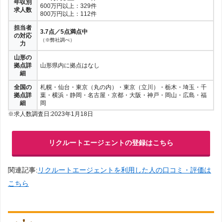
年収別
600万円以上：329件
求人数
800万円以上：112件
担当者
3.7点／5点満点中
の対応
（※弊社調べ）
力
山形の
拠点詳
山形県内に拠点はなし
細
全国の
札幌・仙台・東京（丸の内）・東京（立川）・栃木・埼玉・千
拠点詳
葉・横浜・静岡・名古屋・京都・大阪・神戸・岡山・広島・福
細
岡
※求人数調査日:2023年1月18日
リクルートエージェントの登録はこちら
関連記事:
リクルートエージェントを利用した人の口コミ・評価は
こちら