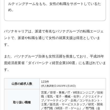
ルティングチームをもち、女性の転職をサポートしているた
管理栄養士
会計士
理系
研究職
美容師
理容師
め。
WEBエンジニア
ネットワークエンジニア
セキュリティエンジニア
プロジェクトマネージャー
パソナキャリアは、派遣で有名なパソナグループの転職エージェ
サーバーエンジニア
社内SE
ントで、派遣や転職を通じて女性の就業支援は得意としていま
す。
テクニカルサポート・ヘルプデスク
WEBデザイナー
WEBディレクター・プロデューサー
ゲーム
また、パソナグループ自体も女性活躍を推進しており、平成26年
度経済産業省「ダイバーシティ経営企業100選」にも選ばれていま
プリセールスエンジニア
す。
123件
山形の総求人数
(求人数調査日:2023年1月18日)
営業／管理・事務／IT・WEBエンジニア／技術
職（電気・電子・機械・化学）／クリエイティ
ブ／マーケティング・企画／コンサルタント・
取り扱い職種
士業／販売員・サービススタッフ／研究・開発
／専門職（WEB・IT・ゲーム）／専門職（金