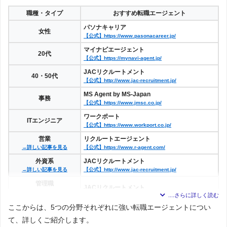
職種・タイプ
おすすめ転職エージェント
パソナキャリア
女性
【公式】https://www.pasonacareer.jp/
マイナビエージェント
20代
【公式】https://mynavi-agent.jp/
JACリクルートメント
40・50代
【公式】http://www.jac-recruitment.jp/
MS Agent by MS-Japan
事務
【公式】https://www.jmsc.co.jp/
ワークポート
ITエンジニア
【公式】https://www.workport.co.jp/
営業
リクルートエージェント
→詳しい記事を見る
【公式】https://www.r-agent.com/
外資系
JACリクルートメント
→詳しい記事を見る
【公式】http://www.jac-recruitment.jp/
管理職
JACリクルートメント
ハイクラス
【公式】http://www.jac-recruitment.jp/
→詳しい記事を見る
ここからは、5つの分野それぞれに強い転職エージェントについ
医師
エムスリーキャリアエージェント
て、詳しくご紹介します。
→詳しい記事を見る
【公式】https://agent.m3.com/