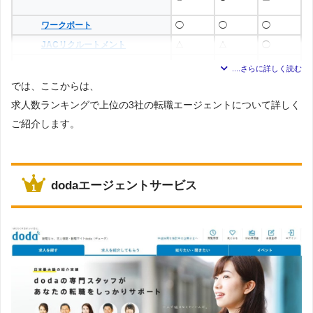
ワークポート
◯
◯
◯
JACリクルートメント
△
△
◯
ランスタッド
◯
◯
◯
パソナキャリア
◯
◯
◯
では、ここからは、
type転職エージェント
◯
◯
◯
求人数ランキングで上位の3社の転職エージェントについて詳しく
ご紹介します。
MS-JAPAN
◯
◯
◯
dodaエージェントサービス