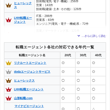
技術職(電気･電子･機械)：256件
ヒューレック
営業：143件
ス
技術職(建築･土木･その他)：126件
IT系：286件
LHH転職エー
営業系：83件
ジェント
エンジニア(電気・電子・機械)系：72件
営業／マーケティング系：121件
山形転職.com
管理部門／事務系：105件
工場／製造系：77件
※数値は山形県内における該当職種の求人数
転職エージェント各社の対応できる年代一覧
転職エージェント名
20代
30代
40代
リクルートエージェント
◎
◎
◎
dodaエージェントサービス
◎
◎
◎
ヒューレックス
◯
◯
◯
LHH転職エージェント
◯
◯
◯
山形転職.com
◯
◯
◯
マイナビエージェント
◎
◯
△