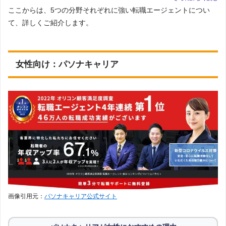
→詳しい記事を見る
ここからは、5つの分野それぞれに強い転職エージェントについ
医師
エムスリーキャリアエージェント
て、詳しくご紹介します。
→詳しい記事を見る
【公式】https://agent.m3.com/
薬剤師
マイナビ薬剤師
→詳しい記事を見る
【公式】https://pharma.mynavi.jp/
看護師
医療WORKER
女性向け：パソナキャリア
→詳しい記事を見る
【公式】https://iryouworker.com/
介護職
ジョブメドレー介護
→詳しい記事を見る
【公式】https://job-medley.com/hh/
保育士
ジョブデポ保育士
→詳しい記事を見る
【公式】https://j-depo.com/hoiku
その他
（各ランキング記事を見るにジャンプします）
主婦
ママ
未経験
製造業
工場系
建築業
飲食業
調理師
アパレル
美容業
中小企業
ベンチャー
画像引用元：
パソナキャリア公式サイト
海外勤務
中小企業
リハビリ業界
社会福祉士
作業療法士
理学療法士
言語聴覚士
放射線技師