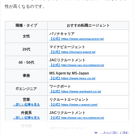
性が高くなるのです。
職種・タイプ
おすすめ転職エージェント
パソナキャリア
女性
【公式】https://www.pasonacareer.jp/
マイナビエージェント
20代
【公式】https://mynavi-agent.jp/
JACリクルートメント
40・50代
【公式】http://www.jac-recruitment.jp/
MS Agent by MS-Japan
事務
【公式】https://www.jmsc.co.jp/
ワークポート
ITエンジニア
【公式】https://www.workport.co.jp/
営業
リクルートエージェント
→詳しい記事を見る
【公式】https://www.r-agent.com/
外資系
JACリクルートメント
→詳しい記事を見る
【公式】http://www.jac-recruitment.jp/
管理職
JACリクルートメント
ハイクラス
【公式】http://www.jac-recruitment.jp/