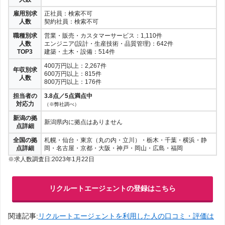
雇用別求
正社員：検索不可
人数
契約社員：検索不可
職種別求
営業・販売・カスタマーサービス：1,110件
人数
エンジニア(設計・生産技術・品質管理)：642件
TOP3
建築・土木・設備：514件
400万円以上：2,267件
年収別求
600万円以上：815件
人数
800万円以上：176件
担当者の
3.8点／5点満点中
対応力
（※弊社調べ）
新潟の拠
新潟県内に拠点はありません
点詳細
全国の拠
札幌・仙台・東京（丸の内・立川）・栃木・千葉・横浜・静
点詳細
岡・名古屋・京都・大阪・神戸・岡山・広島・福岡
※求人数調査日:2023年1月22日
リクルートエージェントの登録はこちら
関連記事:
リクルートエージェントを利用した人の口コミ・評価は