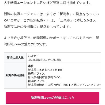
大手転職エージェントに近いほど豊富に取り揃えています。
新潟の転職エージェントは、多くが「新潟市」に拠点をもってい
るいますが、この新潟転職.comは、「三条市」に本社をかまえ、
新潟市以外に長岡市にも拠点をもっています。
より身近な場所で、転職活動のサポートをしてもらえるのが、新
潟転職.comの魅力の1つです。
1,156件
新潟の求人数
(求人数調査日:2023年1月22日)
本社
新潟県三条市須頃2丁目106
長岡オフィス
新潟の拠点詳細
新潟県長岡市喜多町770-1
新潟オフィス
新潟県新潟市中央区万代1丁目6-1 万代シテイバスセンタービ
新潟転職.comの登録はこちら