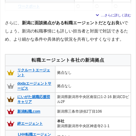
ワークポート
◯
◯
◯
JACリクルートメント
△
△
◯
さらに、
新潟に面談拠点がある転職エージェントだとなお良い
で
type転職エージェント
◯
◯
◯
しょう。新潟の転職事情にも詳しい担当者と対面で対話できるた
ランスタッド
◯
◯
◯
め、より細かな条件や具体的な状況を共有しやすくなります。
パソナキャリア
◯
◯
◯
MS-JAPAN
◯
◯
◯
転職エージェント各社の新潟拠点
リクルートエージェ
拠点なし
ント
dodaエージェントサ
拠点なし
ービス
にいがた就職応援団
新潟県新潟市中央区南笹口1-2-16 新潟CDビ
キャリア
ル2F
新潟転職.com
新潟県三条市須頃2丁目106
本社
絆エージェント
新潟県新潟市中央区神道寺2-1-1
LHH転職エージェン