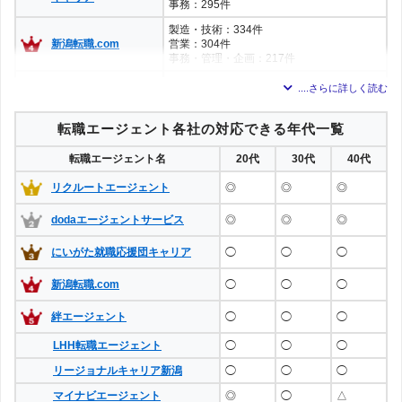
事務：295件
製造・技術：334件
新潟転職.com
営業：304件
事務・管理・企画：217件
電気・電子・機械・金型：348件
企画・経営管理・経理・総務人事・経営企
絆エージェント
画：260件
セールス・マーケティング：199件
転職エージェント各社の対応できる年代一覧
※数値は新潟県内における該当職種の求人数
転職エージェント名
20代
30代
40代
リクルートエージェント
◎
◎
◎
dodaエージェントサービス
◎
◎
◎
にいがた就職応援団キャリア
◯
◯
◯
新潟転職.com
◯
◯
◯
絆エージェント
◯
◯
◯
LHH転職エージェント
◯
◯
◯
リージョナルキャリア新潟
◯
◯
◯
マイナビエージェント
◎
◯
△