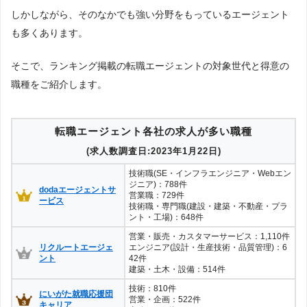
ェント
取得している」「該当地域の求人を保有している」企業を対象とし
しかしながら、そのなかでも強い分野をもっているエージェント
につい
ました。
パソナキャリア
252
も多くあります。
て
調査対
象とし
上記で調査対象とした転職エージェントが各社のWEBサイトで公開
そこで、ランキング掲載の転職エージェントの対象世代と得意の
JACリクルートメント
150
た求人
している求人のうち、「地域：新潟」の条件に合致する求人数をカ
職種をご紹介します。
につい
ウントしました。
て
ランスタッド
40
求人数ランキング上部または下部に記載
調査日
転職エージェント各社の求人が多い職種
type転職エージェント
24
(求人数調査日:2023年1月22日)
技術職(SE・インフラエンジニア・Webエン
MS Agent by MS-Japan
19
ジニア)：788件
dodaエージェントサ
営業職：729件
ービス
技術職・専門職(建設・建築・不動産・プラ
ント・工場)：648件
営業・販売・カスタマーサービス：1,110件
リクルートエージェ
エンジニア(設計・生産技術・品質管理)：6
ント
42件
建築・土木・設備：514件
技術：810件
にいがた就職応援団
営業・企画：522件
キャリア