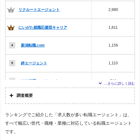
リクルートエージェント
2,980
にいがた就職応援団キャリア
1,811
新潟転職.com
1,156
絆エージェント
1,110
LHH転職エージェント
719
調査概要
リージョナルキャリア新潟
637
調査の
企画・
株式会社アドバンスフロー
ランキングでご紹介した「求人数が多い転職エージェント」は、
集計
ワークポート
506
すべて幅広い世代・職種・業種に対応している転職エージェント
調査対
象とし
Googleで「転職エージェント おすすめ」という検索ワードで検索
です。
マイナビエージェント
364
た転職
し、検索結果に表示されたWEBサイトを閲覧。そのサイトに記載さ
エージ
れていた転職エージェントのうち、「『有料職業紹介事業許可』を