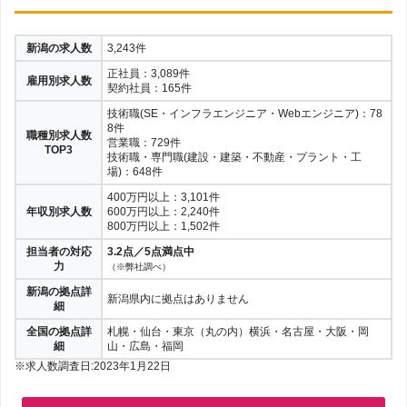
新潟の求人数
3,243件
正社員：3,089件
雇用別求人数
契約社員：165件
技術職(SE・インフラエンジニア・Webエンジニア)：78
8件
職種別求人数
営業職：729件
TOP3
技術職・専門職(建設・建築・不動産・プラント・工
場)：648件
400万円以上：3,101件
年収別求人数
600万円以上：2,240件
800万円以上：1,502件
担当者の対応
3.2点／5点満点中
力
（※弊社調べ）
新潟の拠点詳
新潟県内に拠点はありません
細
全国の拠点詳
札幌・仙台・東京（丸の内）横浜・名古屋・大阪・岡
細
山・広島・福岡
※求人数調査日:2023年1月22日