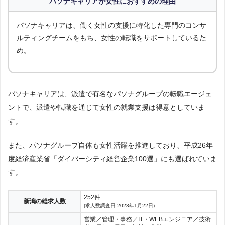
パソナキャリアが女性におすすめの理由
臨床検査技師
歯科衛生士
幼稚園教諭
英語
栄養士
パソナキャリアは、働く女性の支援に特化した専門のコンサ
ルティングチームをもち、女性の転職をサポートしているた
管理栄養士
会計士
理系
研究職
美容師
理容師
め。
WEBエンジニア
ネットワークエンジニア
セキュリティエンジニア
プロジェクトマネージャー
パソナキャリアは、派遣で有名なパソナグループの転職エージェ
サーバーエンジニア
社内SE
ントで、派遣や転職を通じて女性の就業支援は得意としていま
す。
テクニカルサポート・ヘルプデスク
WEBデザイナー
WEBディレクター・プロデューサー
ゲーム
また、パソナグループ自体も女性活躍を推進しており、平成26年
度経済産業省「ダイバーシティ経営企業100選」にも選ばれていま
プリセールスエンジニア
す。
252件
新潟の総求人数
(求人数調査日:2023年1月22日)
営業／管理・事務／IT・WEBエンジニア／技術