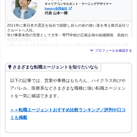
キャリアコンサルタント・ラーニングデザイナー
Inquiry合同会社
代表 山本一輝
2011年に東日本大震災を仙台で経験し自らの命の使い道を考え株式会社リ
クルートへ入社。
学び事業本部の営業として大学・専門学校の広報企画や組織開発、高校の
進路講演講師などを担当。
仕事の傍ら東北被災地域の若者のキャリア教育や地域の大人と大学生を繋
ぐ活動を経験。
2016年に独立し
Idea partners
を創業。
2021年4月より
Inquiry合同会社
を設立。
さまざまな転職エージェントを知りたいなら
心理学をはじめとする人間の内面性と組織に関する様々な理論を探究し、
組織づくりや対人支援の現場へ応用・実践を行っている。
現在は企業の人材開発や組織開発、自治体や教育機関の戦略立案を手がけ
以下の記事では、営業や事務はもちろん、ハイクラス向けや
る。
アパレル、医療系などさまざまな職種に強い転職エージェン
トを一気に確認できます。
＞＞転職エージェントおすすめ比較ランキング／評判や口コ
ミも掲載