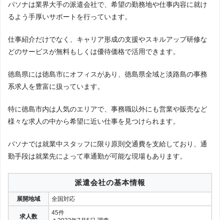
公式サイト
公式サイト
売、技術系
パソナは業界大手の派遣会社で、希望の勤務地や仕事内容に就け
大分
宮崎
鹿児島
沖縄
株式会社四国人
会社の詳細
（調査中）WDB株式会社
–
※徳島県に拠点なし
材センター
るよう手厚いサポートを行っています。
会社の詳細
会社の詳細
公式サイト
株式会社四国人材セ
仕事紹介だけでなく、キャリア形成の支援やスキルアップ研修な
オフィスワーク、営業・販売、その他
【本店】
ンター
公式サイト
公式サイト
（調査中）
イージェイサポ
徳島県阿南市桑野町中野162番地7
会社の詳細
–
どのサービスが無料もしくは優待価格で活用できます。
株式会社ソフィア
ート株式会社
【才見オフィス】
会社の詳細
会社の詳細
徳島県阿南市才見町荒井ヶ内10
公式サイト
徳島県には徳島市にオフィスがあり、徳島県全域と淡路島の事務
イージェイサポート
軽作業、現場監督、施工管理者、介護職、事
株式会社
公式サイト
公式サイト
務職など
系求人を豊富に扱っています。
（調査中）
会社の詳細
ランスタッド
–
※徳島県に拠点なし
株式会社マイオール
会社の詳細
会社の詳細
特に徳島市内は人気のエリアで、事務職以外にも営業や販売など
公式サイト
事務・オフィスワーク系、営業・販売、IT・
ランスタッド
様々な求人の中から希望に近い仕事を見つけられます。
公式サイト
公式サイト
パーソルファク
技術、その他
（調査中）
【徳島営業所】
会社の詳細
トリーパートナ
–
株式会社四国人材センター
徳島県徳島市八百屋町3-26 大同生命ビル6F
ーズ株式会社
会社の詳細
会社の詳細
パソナでは就業中スタッフに限り原則交通費を支給しており、通
公式サイト
パーソルファクトリ
勤手段は就業先によって車通勤が可能な現場もあります。
製造・軽作業、加工・マシン操作、検査・梱
ーパートナーズ株式
公式サイト
公式サイト
包・運搬、その他
会社
（調査中）
会社の詳細
アデコ
–
※徳島県に拠点なし
イージェイサポート株式会社
派遣会社の基本情報
会社の詳細
会社の詳細
オフィスワーク・事務系、金融系、営業・販
売・サービス系、IT系、クリエイティブ系、
公式サイト
展開地域
全国対応
メカトロニクス・エレクトロニクス系、建
公式サイト
公式サイト
（調査中）
アデコ
株式会社松山人
築・土木・プラント系、研究開発系、メディ
パーソルファクトリーパートナーズ株
–
45件
※徳島県に拠点なし
材センター
会社の詳細
求人数
カル・ヘルスケア系、製造・物流・軽作業
式会社