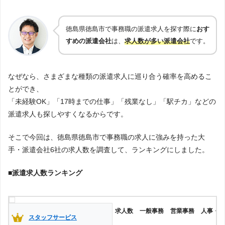
住み込み
寮付き
公式サイト
【第11位】
徳島県徳島市で事務職の派遣求人を探す際に
おす
アビリティーセンター株式会社(四
64件
国派遣ネット)
すめの派遣会社
は、
求人数が多い派遣会社
です。
会社の詳細
来社不要
web登録可能
公式サイト
【第12位】
62件
なぜなら、さまざまな種類の派遣求人に巡り合う確率を高めるこ
株式会社アステート
会社の詳細
紹介予定派遣
事務職・営業職の紹介予定派遣
とができ、
「未経験OK」「17時までの仕事」「残業なし」「駅チカ」などの
公式サイト
【第13位】
53件
派遣求人も探しやすくなるからです。
WDB株式会社
会社の詳細
東京
障がい者
理系
外国人
英語
そこで今回は、徳島県徳島市で事務職の求人に強みを持った大
公式サイト
手・派遣会社6社の求人数を調査して、ランキングにしました。
【第14位】
35件
株式会社ソフィア
会社の詳細
■派遣求人数ランキング
事務
一般事務
営業事務
経理事務
公式サイト
【第15位】
34件
テンプスタッフ
人事・総務事務
金融事務
学校事務
会社の詳細
求人数
一般事務
営業事務
人事・総
スタッフサービス