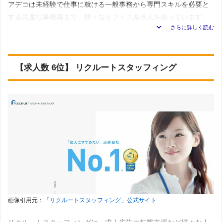
立てやすい。
＊2023年7月5日 調査
アデコは未経験で仕事に就ける一般事務から専門スキルを必要と
・「フルタイム」の求人は約95％あるため、しっかり働いて
する高度な事務職まで、様々なオフィス系求人を扱っています。
オフィス／事務系
：一般事務・営業事務・学校事務・デー
タエントリー・パソコンオペレータ・経理事務・人事・総
稼ぎたい人におすすめ。
務事務・英文事務・翻訳・通訳・貿易事務・法務・特許事
・時給1,000円～1,300円ぐらいの求人が7割近くと大多数を
経験やスキルを見極めて仕事紹介を行っており、希望に合った仕
務・受付・秘書・企画・マーケティング・その他オフィス
ワーク
占めるが、中には2，000円以上の高時給案件も1割以上あ
事紹介が強みです。
営業／販売／サービス系
：営業・企画営業・ラウンダー・
る。
販売・接客・窓口・ショールーム・カウンター受付・その
【求人数 6位】 リクルートスタッフィング
他サービス
アデコでは会員登録がWebで完了できるため、来社しなくてもス
医療／介護／福祉系
：治験関連・医療・ヘルパー・介護
キルチェックや希望条件の確認、仕事紹介が受けられます。
士・介護福祉士・施設・病院内調理補助
金融事務系
：銀行事務・生保・損保事務・証券事務・その
派遣会社の基本情報
対応職種一
他金融事務
覧
徳島市内には大企業の支社や中小企業が集中しており、オフィス
Web／映像／クリエイティブ系
：Web・DTPオペレータ・
展開地域
全国対応
Web動画・編集・デザイン・映像技術・テレビ番組・映
ワークの求人が多いエリアです。
画・ドラマ
32件
求人数
コールセンター系
：テレマーケティング
＊2023年7月5日 調査 自社求人媒体ジョブチェキに掲載
製造／物流／軽作業系
：軽作業・製造・生産管理・品質管
アデコの扱う事務求人のほとんどが土日休みや残業がないので、
オフィスワーク
：一般事務・パソコン操作・データ入力・
理・品質保証
プライベート重視の人や主婦の人にもおすすめです。
営業事務・秘書・リース・購買業務・旅行事務・企画・マ
IT系
：サポート・ヘルプデスク・CAD・機械・回路設計・
ーケティング・広報・受付・レセプショニスト・教師・講
ネットワークエンジニア・サーバエンジニア・セールスエ
師・カウンセラー・邦文経理・財務・人事・総務・英文事
ンジニア・テスト・評価・システム開発・テクニカルライ
務・英文経理・セクレタリー・貿易事務・海外営業事務
派遣会社の基本情報
ティング・OAインストラクション・その他IT職
翻訳／通訳
：翻訳・通訳
その他
：研究・開発・その他専門職
金融／証券
：金融・証券事務・保険事務
画像引用元：
「リクルートスタッフィング」公式サイト
展開地域
全国対応
テレマーケティング
：テレマーケティング
営業
：営業（生命保険・銀行・証券以外）・MR・営業（生
2件
登録について
求人数