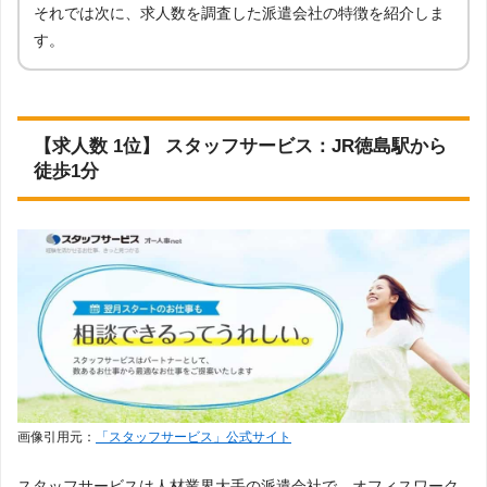
ズ株式会社
会社の詳細
それでは次に、求人数を調査した派遣会社の特徴を紹介しま
す。
20代
30代
40代
50代
公式サイト
【第22位(同率)】
0件
アデコ
ミドル・ミドルシニア（中高年）
シニア
会社の詳細
学生
高校生
大学生
【求人数 1位】 スタッフサービス：JR徳島駅から
公式サイト
【第22位(同率)】
0件
徒歩1分
株式会社松山人材センター
会社の詳細
女性
男性
公式サイト
【第22位(同率)】
0件
リクルートスタッフィング
会社の詳細
在宅ワーク
リモートワーク
全国都道府県別
会社名
会社名
会社名
主な取り扱い職種
徳島県の拠点
優良派遣事業者
口コミ評価
リンク
リンク
リンク
会社名
リンク
認定番号
画像引用元：
「スタッフサービス」公式サイト
公式サイト
公式サイト
公式サイト
オフィス、医療・介護、研究・開発、専門
【第1位】
株式会社エスデ
株式会社エスディー
公式サイト
◎ 4.20点
徳島県徳島市徳島町城内6番地19
系、IT系、販売・営業系、作業・製造系、イ
アデコ
ィーセンター
センター
北海道・東北
スタッフサービス
2101003(03)
ベント計、その他
会社の詳細
会社の詳細
会社の詳細
スタッフサービスは人材業界大手の派遣会社で、オフィスワーク