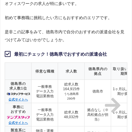
オフィスワークの求人が特に多いです。
初めて事務職に挑戦したい方にもおすすめのエリアです。
是非この記事をみて、徳島市内で自分のおすすめの派遣会社を見
つけてみてはいかがでしょうか。
最初にチェック！徳島県でおすすめの派遣会社
徳島県内の
取り扱い雇
得意な職種
求人数
拠点
期間
徳島県の
総求人数
一般事務
求人数1位
164,915件
1ヶ月以上
データ入力
徳島市
期が多い
うち徳島県
電話業務他
290件
公式サイトへ
事務に
一般事務
拠点なし（※
おすすめ
総求人数
1ヶ月以上
データ入力
高松拠点が担
48,032件
期が多い
電話業務他
当）
公式サイトへ
製造系に
物流・運搬