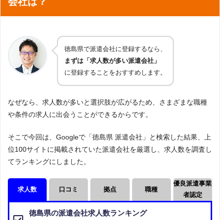
会社は？
営業職
試食（試飲）販売
携帯販売
マネキン
徳島県で派遣会社に登録するなら、
まずは「求人数が多い派遣会社」
ライブスタッフ・コンサートスタッフ・イベントスタ
に登録することをおすすめします。
ッフ
試験監督
なぜなら、求人数が多いと選択肢が広がるため、さまざまな職種
や条件の求人に出会うことができるからです。
そこで今回は、Googleで「徳島県 派遣会社」と検索した結果、上
webデザイナー
ゲーム開発
位100サイトに掲載されていた派遣会社を厳選し、求人数を調査し
クリエイター（クリエイティブ系）
てランキングにしました。
ITエンジニア（SE・PG）
CAD
DTP
優良派遣事業
求人数
口コミ
拠点
職種
者認定
プログラマー
アプリ開発
機械設計
徳島県の派遣会社求人数ランキング