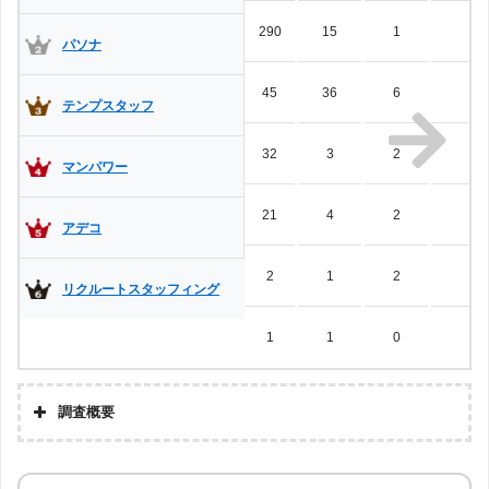
貿易事務・国際事務
医療事務
大学事務
公式サイト
【第16位】
30件
290
15
1
2
マンパワー
パソナ
損保事務
生保事務
会社の詳細
45
36
6
0
公式サイト
テンプスタッフ
【第17位】
26件
株式会社マイオール
会社の詳細
データ入力
コールセンター
32
3
2
0
マンパワー
OAインストラクター
秘書
受付
公式サイト
【第18位】
15件
株式会社四国人材センター
21
4
2
3
企業受付
会社の詳細
アデコ
公式サイト
2
1
2
0
【第19位】
リクルートスタッフィング
12件
イージェイサポート株式会社
会社の詳細
外資系
ホテル
テレビ局
マスコミ
1
1
0
0
リゾートバイト（リゾバ）
コンビニ
公式サイト
【第20位】
9件
ランスタッド
会社の詳細
建設業界
土木業界
調査概要
公式サイト
【第21位】
パーソルファクトリーパートナー
5件