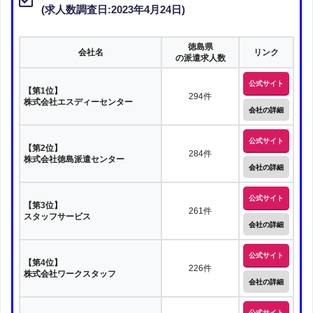
(求人数調査日:2023年4月24日)
軽作業
徳島県
会社名
リンク
シール貼り・ティッシュ配り・サンプリング
の派遣求人数
ピッキング
倉庫
公式サイト
【第1位】
294件
株式会社エスディーセンター
会社の詳細
看護師（ナース）の短期単発
看護助手
公式サイト
【第2位】
284件
株式会社徳島派遣センター
会社の詳細
薬剤師
研究職
公式サイト
【第3位】
261件
スタッフサービス
会社の詳細
栄養士
調理師
施工管理
公式サイト
添乗員・ツアーコンダクター
翻訳・通訳
【第4位】
226件
株式会社ワークスタッフ
会社の詳細
ブライダルスタッフ
パチンコスタッフ
公式サイト