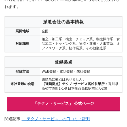
れます。
派遣会社の基本情報
展開地域
全国
組立・加工系、検査・チェック系、機械操作系、食
対応職種
品加工・トッピング系、物流・運搬・入出荷系、オ
フィスワーク系、軽作業系、その他製造系
登録拠点
登録方法
WEB登録・電話登録・来社登録
徳島県に拠点はありません。
来社登録の会場
【近隣拠点】テクノ･サービス高松営業所
：香川県
高松市寿町1-1-8 日本生命高松駅前ビル2階
「テクノ・サービス」 公式ページ
関連記事:
「テクノ・サービス」の口コミ・評判