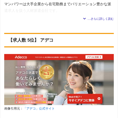
最も多く、6割近くを占める。
マンパワーは大手企業から在宅勤務までバリエーション豊かな派
・2番目に多いのは「オフィスワーク全般」の求人で、全体
遣求人を扱う人材派遣会社です。
の35％程度を占める。
・「金融・証券」の求人は約2割以上ある。
職種や業種も幅広く、正社員では入社が難しい憧れの仕事も挑戦
・「IT・CAD・クリエイティブ」の求人は約5％程度ある。
するチャンスがあります。
・「作業・物流・整備」の求人は約1割以上ある。
【求人数 5位】 アデコ
・「正社員」や「契約社員」や「紹介予定派遣」の求人案件
徳島県にはマンパワーの拠点がありませんが、電話で会員登録が
は約1割以上ある。
できるため来社しなくても仕事紹介を受けられます。
・「未経験歓迎」の求人案件は約7割以上あるため、初めて
徳島には電子部品や医療系メーカーが多く、データ入力や営業事
の職種にも挑戦しやすい。
務などの事務職の求人が豊富です。
・「複数名募集」の求人案件は約3割弱あるため、たくさん
の仲間と仕事したい人や一人では不安な人も仕事を始めやす
特に徳島市内は大手企業や中小企業などオフィスが多いエリアな
い。
ので、事務求人数の多さも特徴です。
・ほとんどの求人が「週5勤務」の案件であるため、しっか
り働いて稼ぎたい人におすすめ！
派遣会社の基本情報
・約9割の求人案件が6か月以上の「長期」のため、じっくり
腰を据えて働ける。
展開地域
全国対応
画像引用元：
「アデコ」公式サイト
・ほとんどの求人が「土日休み」の案件であるため、予定を
21件
求人数