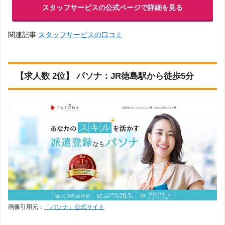
作業・配送、医療・福祉・教育、ITエンジニ
中国
株式会社アステート
スタッフサービスの公式ページで詳細を見る
ア、建築・土木・CAD、研究・開発・分析、
会社の詳細
その他
公式サイト
公式サイト
（調査中）
【徳島支店】
WDB株式会社
–
岡山
広島
鳥取
島根
シーツービーテック株式会社
関連記事:
スタッフサービスの口コミ
徳島県徳島市八百屋町3-26 大同生命徳島ビル 2F
公式サイト
会社の詳細
会社の詳細
WDB株式会社
研究開発職、事務職、営業、販売など
会社の詳細
公式サイト
公式サイト
山口
（調査中）
株式会社ソフィ
–
徳島県徳島市中常三島町１丁目３２番地の１
【求人数 2位】 パソナ：JR徳島駅から徒歩5分
株式会社スタッフクリエイト
ア
調理・調理補助、医療事務・調剤薬局事務、
会社の詳細
会社の詳細
公式サイト
保育・教育、営業・販売、事務・データ入
株式会社ソフィア
力、受付、医療関係、介護、製造、軽作業、
専門職、技術職、IT関係、短期・イベント、
※徳島県に拠点なし
会社の詳細
四国
公式サイト
公式サイト
（調査中）
その他
テンプスタッフの徳島県エリアの対応オフィスは
テンプスタッフ
–
株式会社Be win（じょぶる徳島）
香川県高松市にある「高松オフィス」となりま
事務、翻訳・通訳、金融・証券、テレマーケ
会社の詳細
会社の詳細
す。
公式サイト
ティング、営業、販売・接客、IT・CAD・ク
香川
徳島
愛媛
高知
テンプスタッフ
リエイティブ、音楽・映像製作、研究開発・
公式サイト
公式サイト
（調査中）
メディカル・医事、軽作業・製造・施設管
会社の詳細
アビリティーセンター株式会社(四国
マンパワー
–
※徳島県に拠点なし
理、保育・介護、栄養士・調理師
派遣ネット)
会社の詳細
会社の詳細
九州・沖縄
オフィス・事務系｜営業・販売・サービス系
公式サイト
｜医療・介護・福祉系｜金融事務系｜Web・
マンパワー
公式サイト
公式サイト
映像・クリエイティブ系｜コールセンター系
（調査中）
株式会社マイオ
会社の詳細
｜製造・物流・軽作業系｜IT系｜その他
–
徳島県徳島市国府町南岩延字南原792-1
株式会社アステート
ール
福岡
佐賀
長崎
熊本
会社の詳細
会社の詳細
画像引用元：
「パソナ」公式サイト
公式サイト
製造・物流・作業系、事務、営業・接客・販
株式会社マイオール