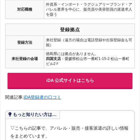
外資系・インポート・ラグジュアリーブランド・ア
対応職種
パレル業界を中心に、販売員や美容部員の派遣求人
を扱う
登録拠点
来社登録（遠方の場合は電話登録や出張登録会も可
登録方法
能）
徳島県には拠点がありません。
来社登録の会場
四国支店
：愛媛県松山市一番町1-15-2 松山一番町
ビル2Ｆ
iDA 公式サイトはこちら
関連記事:
iDA登録者の口コミ
もっと知りたい方は…
▽こちらの記事で、アパレル・販売・接客派遣の詳しい情報
をまとめています。