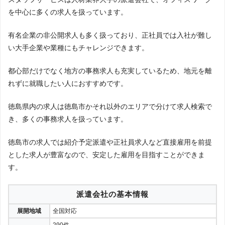
会社の詳細
を中心に多くの求人を扱っています。
公式サイト
公式サイト
公式サイト
北海道
青森
宮城
岩手
【第2位】
株式会社徳島派
株式会社徳島派遣セ
事務、専門事務、製造・作業、保育・介護、
公式サイト
◎ 4.06点
徳島県徳島市沖浜二丁目31番地5
パソナ
遣センター
ンター
営業、販売・サービス、ドライバー、その他
有名企業の非公開求人も多く扱っており、正社員では入社が難し
株式会社ワークスタッフ
2014009(03)
会社の詳細
会社の詳細
会社の詳細
会社の詳細
い大手企業や業種にもチャレンジできます。
秋田
山形
福島
公式サイト
公式サイト
公式サイト
【徳島登録センター】
【第3位】
スタッフサービ
公式サイト
スタッフサービス
〇 3.96点
徳島県徳島市寺島本町西1-7-1 徳島駅前171ビル4
オフィスワーク系、営業・販売・その他系
都心部だけでなく地方の事務求人も充実しているため、地元を離
テンプスタッフ
ス
株式会社クリエアナブキ
2011011(03)
階
会社の詳細
会社の詳細
会社の詳細
れずに就職したい人におすすめです。
会社の詳細
関東
工場・製造・軽作業・物流、販売・接客・サ
公式サイト
公式サイト
ービス、事務・オフィスワーク、清掃・ビル
【第4位(同率)】
株式会社ワーク
徳島県内の求人は徳島市かそれ以外のエリアで分けて求人検索で
公式サイト
公式サイト
〇 3.90点
徳島県徳島市西新町5-17
株式会社ワークスタ
管理・家事代行、保育・介護・医療・福祉、
リクルートスタッフィング
スタッフ
パソナ
2101010(01)
き、多くの事務求人を扱っています。
東京
神奈川
千葉
埼玉
ッフ
会社の詳細
会社の詳細
営業、調理師・栄養士、IT・CAD・クリエイ
会社の詳細
会社の詳細
ティブ、配送・ドライバー、農林・水産・漁
業、研究・開発など
徳島市の求人では紹介予定派遣や正社員求人など直接雇用を前提
公式サイト
公式サイト
【第4位(同率)】
株式会社クリエ
【徳島支店】
公式サイト
〇 3.90点
茨城
栃木
群馬
とした求人が豊富なので、安定した雇用を目指すことができま
マンパワー
アナブキ
公式サイト
徳島県徳島市八百屋町3-26 大同生命徳島ビル6F
オフィスワーク・事務、営業、販売・サービ
株式会社スタッフクリエイト
2114022(03)
株式会社クリエアナ
会社の詳細
会社の詳細
ス、技術系、ITエンジニア、クリエイティブ
す。
ブキ
会社の詳細
系、医療・介護・福祉、軽作業、
会社の詳細
公式サイト
公式サイト
【第5位(同率)】
シーツービーテ
北陸・甲信越
公式サイト
〇 3.80点
徳島県徳島市南昭和町 4-92-13
派遣会社の基本情報
事務、作業・製造、営業・販売・サービス、
スタッフサービス
ック株式会社
アビリティーセンター株式会
公式サイト
2014002(03)
シーツービーテック
介護・福祉、医療、教育・保育、IT、管理
会社の詳細
会社の詳細
社(四国派遣ネット)
株式会社
職、技術系専門職(エンジニア)、建築・土
会社の詳細
展開地域
全国対応
会社の詳細
木、その他
新潟
山梨
長野
石川
公式サイト
公式サイト