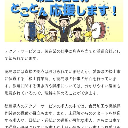
登録について
登録方法
オンライン登録・来社登録
徳島県には登録会場がありません。
来社登録の
近隣会場：広島登録センター
：広島県広島市中区基町11-10
会場
合人社広島紙屋町ビル8階
リクルートスタッフィングの公式ページで詳細を見る
テクノ・サービスは、製造業の仕事に焦点を当てた派遣会社とし
て知られています。
関連記事:
リクルートスタッフィングの口コミ
徳島県には直接の拠点は設けられていませんが、愛媛県の松山市
に位置する「松山営業所」が徳島県の仕事の紹介を行っていま
す。派遣に関する働き方や詳細については、分かりやすい漫画も
用意されているので、理解を深めることができます。
徳島県内のテクノ・サービスの求人の中では、食品加工や機械操
作関連の職種が目立ちます。また、未経験からのスタートを歓迎
する求人や、日払い・週払いの選択が可能な求人、さらには車で
の通勤が許可されている求人や土日が休みという求人も見受けら