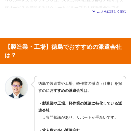
リクルートスタッフィングは、求人広告や転職支援など様々な人
命保険・銀行・証券）
＊2023年7月5日 調査
販売／接客
：アパレル販売・コスメ販売・食品販売・その
登録方法
電話登録・来社登録
材サービスを展開するリクルートグループの人材派遣会社です。
オフィスワーク／事務系
：一般事務・OA事務・営業事務・
他販売・接客・サービス・セールスプロモーション
データ入力・学校事務・経理・財務・英文経理・人事・総
徳島県には登録会場がないため、下記の会場での対応とな
対応職種一
IT／CAD／クリエイティブ
：SE・プログラマー・サポー
務・法務・特許・広報・宣伝・IR・企画・マーケティン
ります。
覧
ト・NWエンジニア・運用管理・評価・テスト・CAD・設
有名な大企業や優良企業の求人を豊富に扱っているため、安心し
グ・貿易事務・英文事務・翻訳・通訳・秘書・セクレタリ
来社登録の
高松支店（派遣・人材紹介・業務請負）
：香川県高松市紺
計・試作・実験（機械・電気系）・CAD・設計（建築・土
ー・企業受付・事務的軽作業・その他
て働ける職場の多さが魅力です。
会場
屋町9番地6 高松大同生命ビル 7F
木系）・OAインストラクター・WEBクリエイター・DTPデ
金融系
：銀行・信託銀行業務・証券業務・投信・投資顧問
広島支店（テクニカル職種）
：広島県広島市中区袋町 3-17
ザイン・オペレーターCG・デザイン・広告デザイン・コピ
業務・生保・損保事務・その他
シシンヨービル 11F
ーライター・編集
営業／販売／サービス系
：営業・企画営業・ラウンダー・
徳島市内には多くの企業がオフィスを構えており、事務や営業な
音楽／映像製作
：映像製作・ゲームクリエーター・音楽制
【製造業・工場】徳島でおすすめの派遣会社
接客・販売（アパレル・コスメ・家電・モバイル・飲食・
作関連
どオフィスワーク系の職種が多いエリアです。
フード・その他）・ショールーム・カウンター受付・テレ
研究開発／メディカル／医事
：研究開発系（実験・検査・
マンパワーのホームページはこちら
は？
オペ・コールセンター・SV（スーパーバイザー）・その他
分析）・メディカル・臨床開発・医療事務関連
IT系
：システムコンサルタント・プロジェクトマネジメン
作業／物流／整備
：作業・物流・運転・設備管理・整備・
リクルートスタッフィングは徳島の事務求人の掲載は少ないです
ト・システムエンジニア（SE）・プログラマ（PG)・テス
自動車整備・ピットメカニック
関連記事:
マンパワーの口コミ
ト・評価・QA・インフラエンジニア・運用管理・保守・ユ
が、未経験からチャレンジできる求人が多いので事務職を目指す
保育／介護
：保育・児童指導員・介護関連
ーザサポート・ヘルプデスク・ITインストラクター・情報
栄養士／調理師
：栄養士・調理師
人はチェックしておきましょう。
セキュリティエンジニア・データアナリスト・技術文書作
対応職種一
成・その他
徳島で製造業や工場、軽作業の派遣（仕事）を探
覧
クリエイティブ系
：Webマーケティング・Web制作・DT
登録について
リクルートスタッフィングでは、eラーニングやセミナーなどスキ
すのに
おすすめの派遣会社
は、
P・制作・映像・音響・ゲーム制作・その他
メカトロニクス／エレクトロニクス系
：制御・組み込み系
ルやビジネスマナーを身につけるキャリア支援が受けられます。
登録方法
WEB面談付登録・電話面談付登録・来社登録
開発・電気・電子設計・機械・機構設計・CADオペレータ
・製造業や工場、軽作業の派遣に特化している派
ー（電気・電子・機械・機構）・生産管理・フィールドエ
徳島県には登録会場がありません。
来社登録の
遣会社
ンジニア・その他
担当会場：高松オフィス
：香川県高松市寿町2-3-11 高松丸
派遣会社の基本情報
会場
建築／土木／プラント系
：建築設計・土木設計・プラント
田ビル3F
→専門知識があり、サポートが手厚いです。
設計・CADオペレーター（建築・土木・プラント）・施工
展開地域
全国対応
管理・その他
・求人数が多い派遣会社
研究開発系
：研究開発（化学・医薬品・素材・食品）・そ