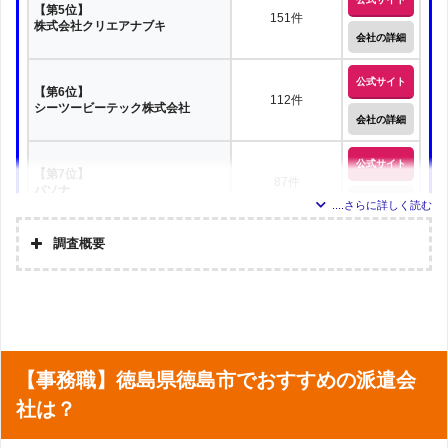
【第5位】
151件
株式会社クリエアナブキ
会社の詳細
短期バイト・単発バイトの派遣
公式サイト
【第6位】
112件
シーツービーテック株式会社
日雇い派遣・日雇いバイト
1日派遣
会社の詳細
スポット
期間工
夜勤
公式サイト
【第7位】
87件
パソナ
会社の詳細
主婦・子育てママ向け
扶養内
未経験
調査概要
公式サイト
【第8位(同率)】
76件
株式会社スタッフクリエイト
フリーター
調査の企画・集計
株式会社アドバンスフロー
会社の詳細
Googleで「徳島県 派遣会社」という検索ワードで検
調査対象とした派遣
索して掲載していた「『労働者派遣事業許可』を取得
公式サイト
会社について
【第8位(同率)】
している」企業を対象
76件
テクノ・サービス
日払い派遣・日払いバイト
週払い
日給
上記で調査対象とした派遣会社がWEBサイトで公開し
会社の詳細
調査対象とした求人
【事務職】徳島県徳島市でおすすめの派遣会
ている求人のうち、「地域：徳島県」の条件に合致す
について
る求人数をカウントしました。
社は？
公式サイト
【第10位】
求人数の調査日
2023年4月24日
68件
株式会社Be win（じょぶる徳島）
会社の詳細