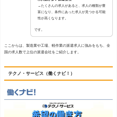
1件
テンプスタッフの公式ページで詳細を見る
求人数
の他
＊2023年7月5日 調査
→たくさんの求人があると、求人の種類が豊
メディカル／ヘルスケア系
：臨床開発・治験・営業・マー
富になり、条件にあった求人が見つかる可能
ケティング・安全性・学術・医療事務・介護関連・看護
オフィスワーク／事務
：一般事務・OA事務・営業事務・貿
関連記事:
テンプスタッフの口コミ
師・准看護師・その他
易・海外営業事務・人事・総務事務・経理事務・財務・会
性が高くなります。
製造／物流／軽作業系
：製造・物流・軽作業・その他
計事務法務・特許事務・英文事務・学校事務・医療事務・
その他
秘書・受付・案内業務・企画・マーケティング・広報・通
訳・翻訳・OA・IT系インストラクター・データ入力・その
です。
他事務系
登録について
金融
：銀行事務（後方・外為・融資）・銀行窓口業務・証
券事務・生保・損保事務・その他金融系
ここからは、製造業や工場、軽作業の派遣求人に強みをもち、全
営業／販売
：営業・企画営業・家電販売・通信・携帯販
登録方法
WEB登録（ネット登録）
売・カウンター受付・アパレル販売・コスメ・ファッショ
国の求人数で上位の派遣会社をご紹介します。
徳島県には拠点がありません。
ン雑貨・その他販売・接客系
近隣拠点：広島支社
：広島県広島市中区鉄砲町10-12広島鉄
対応職種一
テレマーケティング
：スーパーバイザー・テレフォンオペ
拠点
砲町ビルディング2F
覧
レーター・テレマーケティング（営業）
岡山支社
：岡山県岡山市北区下石井1-1-3 日本生命岡山第二
メディカル／バイオ
：メディカル・臨床開発・研究開発・
ビル新館4Ｆ
実験職・臨床開発関連職
テクノ・サービス（働くナビ！）
クリエイティブ
：Webディレクター・Webデザイナー・コ
ーダー・Web更新・修正・グラフィックデザイナー・DTP
オペレーター・編集・制作・校正・CADオペレーター・設
アデコの公式ページで詳細を見る
計・製図
IT／技術
：SE・プログラマー(オ－プン系・パッケ－ジ・制
御系・汎用機)・テスト・評価・サーバーエンジニア・ネッ
関連記事:
アデコの口コミ
トワークエンジニア・セールスエンジニア・ヘルプデス
ク・テク二カルサポート・運用管理・保守・その他IT・技
術系