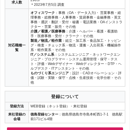
290件
【第6位(同率)】
求人数
公式サイト
パソナ
〇 3.80点
＊2023年7月5日 調査
事務・オフィスワーク、外国語事務・貿易事
徳島県徳島市八百屋町2-11 ニッセイ徳島ビル11F
テクノ・サービス
公式サイト
WDB株式会社
2203001(03)
務、営業・販売・接客、IT・クリエイティ
会社の詳細
会社の詳細
オフィスワーク
：事務（OA・データ入力)・ 営業事務・経
パソナ
ブ、テレマーケティング、保健師・看護師・
富山
福井
会社の詳細
理事務・総務事務・人事事務・貿易事務・金融事務・英文
他医療職、保育・介護・福祉、医薬・臨床・
会社の詳細
事務・通訳・翻訳・受付・秘書・電話業務・OAインストラ
研究、製造・CAD・軽作業
公式サイト
公式サイト
【本社】
【第6位(同率)】
株式会社スタッ
クター・営業・販売・その他
公式サイト
〇 3.80点
徳島県徳島市幸町1丁目47番地3 スタッフクリエ
ランスタッド
フクリエイト
介護／看護／医療事務
：介護・ヘルパー・看護・看護助
テンプスタッフ
2101008(03)
イトビル3F
公式サイト
会社の詳細
会社の詳細
手・医療事務・受付・クラーク・その他
中部
株式会社スタッフク
オフィス、受付・接客、販売・営業、医療・
会社の詳細
製造／物流／軽作業
：組立・加工系・食品加工・トッピン
リエイト
介護、専門、作業・製造、その他
会社の詳細
対応職種一
グ・検査・チェック系・物流・運搬・入出荷系・機械操作
公式サイト
公式サイト
（調査中）
テクノ・サービ
覧
系・軽作業系・その他
公式サイト
–
※徳島県に拠点なし
愛知
岐阜
静岡
三重
株式会社エスディーセンター
ス
IT／システム系
：システムエンジニア・ネットワークエン
組立・加工系、検査・チェック系、機械操作
マンパワー
×
公式サイト
会社の詳細
会社の詳細
ジニア・プログラマー・システム運用管理・保守・テス
系、食品加工・トッピング系、物流・運搬・
テクノ・サービス
会社の詳細
ト・評価・Webデザイナー・Webディレクター・DTP・ヘ
入出荷系、オフィスワーク系、軽作業系、そ
ルプデスク・ITアシスタント・その他
会社の詳細
の他製造系、その他
公式サイト
公式サイト
株式会社Be
ものづくり系エンジニア
：設計・CADオペレーション・評
（調査中）
関西
公式サイト
win（じょぶる
–
※徳島県に拠点なし
価・試験・実験・保守・点検・生産技術・化学分析・その
株式会社徳島派遣センター
徳島）
アデコ
2114007(03)
公式サイト
株式会社Be
会社の詳細
会社の詳細
他
製造系、事務、受付、接客、介護、専門職な
win（じょぶる徳
会社の詳細
ど
島）
大阪
兵庫
京都
滋賀
会社の詳細
アビリティーセ
公式サイト
公式サイト
登録について
（調査中）
ンター株式会社
【徳島オフィス】
公式サイト
–
株式会社ワークスタッフ
(四国派遣ネッ
徳島県徳島市八百屋町3-26 大同生命徳島ビル8F
リクルートスタッフィング
2101005(03)
公式サイト
アビリティーセンタ
会社の詳細
会社の詳細
オフィスワーク、エンジニア・IT・クリエイ
登録方法
WEB登録（ネット登録）・来社登録
ト)
ー株式会社(四国派
会社の詳細
奈良
和歌山
ティブ、営業・販売・サービス、医療・介
来社登録の
徳島登録センター
：徳島県徳島市寺島本町西1-7-1 徳島駅
遣ネット)
護・福祉・教育、製造・軽作業・物流
会社の詳細
公式サイト
公式サイト
会場
前171ビル4階
（調査中）
株式会社アステ
–
徳島県徳島市昭和町6丁目11番地2
株式会社クリエアナブキ
ート
オフィスワーク、営業・販売・接客、製造・
公式サイト
会社の詳細
会社の詳細