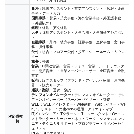
＊2023年7月5日 調査
会社の詳細
会社の詳細
系、その他
事務
：部署アシスタント・営業アシスタント・広報・企画
事務・データ入力
公式サイト
公式サイト
公式サイト
（調査中）
リクルートスタ
株式会社松山人材セ
オフィスワーク、販売・営業、IT・CAD、そ
国際事務
：貿易・英文事務・海外営業事務・外国語事務
–
※徳島県に拠点なし
株式会社松山人材センター
ッフィング
ンター
の他
（英語以外）
会社の詳細
会社の詳細
会社の詳細
経理
：経理・英文経理
人事
：採用アシスタント・人事労務・人事研修アシスタン
ト
公式サイト
オフィスワーク・事務、ITエンジニア、WE
リクルートスタッフ
金融事務
：外為・後方事務・証券事務・生保事務・窓口事
B・その他IT系、営業・販売、テレマーケテ
ィング
務・損保事務
ィング、金融、メディカル・介護
会社の詳細
受付
：総合・フロアー受付・接客・ショールーム・カウン
ター
秘書
：秘書
営業
：IT関連営業・営業（フォロー営業・ルートラウンダ
ー・開拓営業）・営業スーパーバイザー・企画営業・金融
営業
販売
：販売スタッフ（ブランド・アパレル・家電・通信機
器）・販売リーダー
通訳／翻訳
：通訳・翻訳
テレフォンオペレーター
：テレフォンオペレーター・ テレ
フォンオペレーター（スーパーバイザー）・督促
WEB
：WEBディレクター・Web制作・Webライター・We
bアナリスト・その他Webの運用・クリエイティブ
IT／エンジニア
：ITクラーク・ITコンサルタント・OAイン
対応職種一
ストラクター・サーバー・ネットワーク・システムエンジ
覧
ニア・テクニカルサポート・プログラマー・サイバーセキ
ュリティ
RPA
：RPAエキスパート