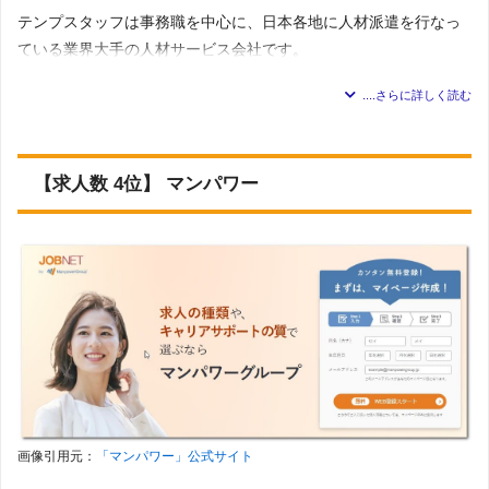
テンプスタッフは事務職を中心に、日本各地に人材派遣を行なっ
ている業界大手の人材サービス会社です。
自社求人サイト「ジョブチェキ」では、エリアや職種だけでなく
様々な希望条件を設定して仕事検索ができます。
徳島県には支店がありませんが、香川県にある高松オフィスで徳
【求人数 4位】 マンパワー
島市や鳴門市の事務求人を扱っています。
テンプスタッフではWEBや電話を使って会員登録ができるため、
オフィスに来社できない人でも仕事紹介が受けられます。
徳島市内は一般事務の他にも研究・開発職やデータ分析に携わる
専門的な事務求人が豊富なエリアです。
テンプスタッフ「徳島の求人」の特徴
画像引用元：
「マンパワー」公式サイト
・「研究開発・メディカル・医事」の求人が総求人数の中で