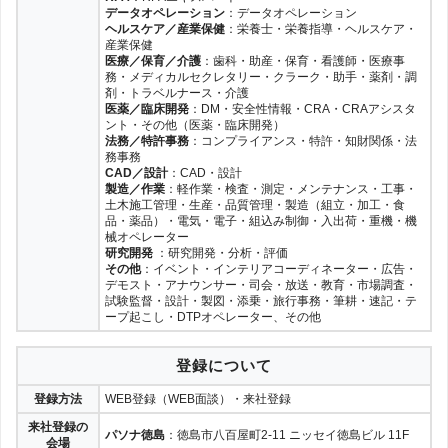
データオペレーション
：データオペレーション
ヘルスケア／産業保健
：栄養士・栄養指導・ヘルスケア・
産業保健
医療／保育／介護
：歯科・助産・保育・看護師・医療事
務・メディカルセクレタリー・クラーク・助手・薬剤・調
剤・トラベルナース・介護
医薬／臨床開発
：DM・安全性情報・CRA・CRAアシスタ
ント・その他（医薬・臨床開発）
法務／特許事務
：コンプライアンス・特許・知財関係・法
務事務
CAD／設計
：CAD・設計
製造／作業
：軽作業・検査・測定・メンテナンス・工事・
土木施工管理・生産・品質管理・製造（組立・加工・食
品・薬品）・電気・電子・組込み制御・入出荷・重機・機
械オペレーター
研究開発
：研究開発・分析・評価
その他
：イベント・インテリアコーディネーター・広告・
デモスト・アナウンサー・司会・放送・教育・市場調査・
試験監督・設計・製図・添乗・旅行事務・筆耕・速記・テ
ープ起こし・DTPオペレーター、その他
登録について
登録方法
WEB登録（WEB面談）・来社登録
来社登録の
パソナ徳島
：徳島市八百屋町2-11 ニッセイ徳島ビル 11F
会場